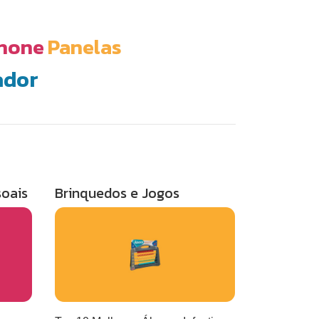
hone
Panelas
ador
soais
Brinquedos e Jogos