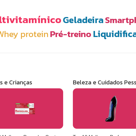
tivitamínico
Geladeira
Smartp
Liquidific
Whey protein
Pré-treino
s e Crianças
Beleza e Cuidados Pes