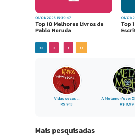
01/01/2025 19:39:47
01/01/2
Top 10 Melhores Livros de
Top 1
Pablo Neruda
Escri
‹‹
‹
›
››
Vidas secas ...
A Metamorfose: DI
R$ 9,13
R$ 8,99
Mais pesquisadas