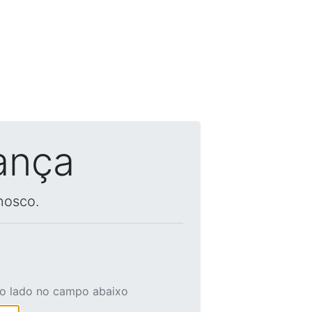
ança
nosco.
ao lado no campo abaixo