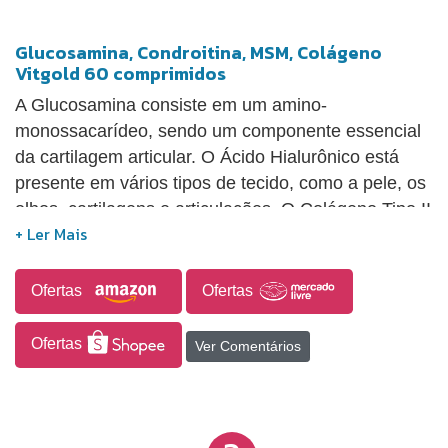
Glucosamina, Condroitina, MSM, Colágeno
Vitgold 60 comprimidos
A Glucosamina consiste em um amino-
monossacarídeo, sendo um componente essencial
da cartilagem articular. O Ácido Hialurônico está
presente em vários tipos de tecido, como a pele, os
olhos, cartilagens e articulações. O Colágeno Tipo II
não desnaturado auxilia na manutenção da função
articular. A Vitamina C auxilia na formação do
colágeno, na absorção de ferro dos alimentos, no
Ofertas
Ofertas
funcionamento do sistema imune e no metabolismo
energético de proteínas e gorduras.
Ofertas
Ver Comentários