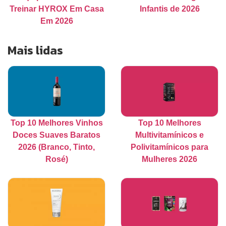
Treinar HYROX Em Casa
Infantis de 2026
Em 2026
Mais lidas
Top 10 Melhores Vinhos
Top 10 Melhores
Doces Suaves Baratos
Multivitamínicos e
2026 (Branco, Tinto,
Polivitamínicos para
Rosé)
Mulheres 2026