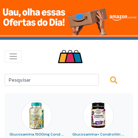
Glucosamina 1500mg Cond ...
Glucosamina+ Condroitin ...
x2