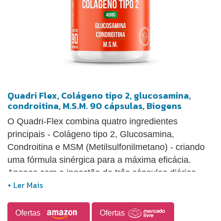
Quadri Flex, Colágeno tipo 2, glucosamina,
condroitina, M.S.M. 90 cápsulas, Biogens
O Quadri-Flex combina quatro ingredientes
principais - Colágeno tipo 2, Glucosamina,
Condroitina e MSM (Metilsulfonilmetano) - criando
uma fórmula sinérgica para a máxima eficácia.
Apenas com a ingestão de três cápsulas diárias,
você estará integrando à sua rotina uma fórmula
completa, pensada especialmente para
complementar sua saúde.
Ofertas
Ofertas