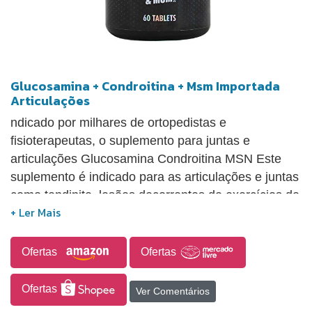
Glucosamina + Condroitina + Msm Importada
Articulações
ndicado por milhares de ortopedistas e
fisioterapeutas, o suplemento para juntas e
articulações Glucosamina Condroitina MSN Este
suplemento é indicado para as articulações e juntas
como tendinite, lesões decorrentes de exercícios de
musculação, lutas, levantamento de peso e
esportes de impacto em geral. Use diariamente
para ter articulações e cartilagens mais forte e
Ofertas
Ofertas
saudáveis. Ótimo para as articulações e juntas.
Melhora a lubrificação das juntas. Tendinites.
Ofertas
Ver Comentários
Produzido nos Estados Unidos.