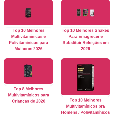
Top 10 Melhores
Top 10 Melhores Shakes
Multivitamínicos e
Para Emagrecer e
Polivitamínicos para
Substituir Refeições em
Mulheres 2026
2026
Top 8 Melhores
Multivitamínicos para
Top 10 Melhores
Crianças de 2026
Multivitamínicos pra
Homens / Polivitamínicos