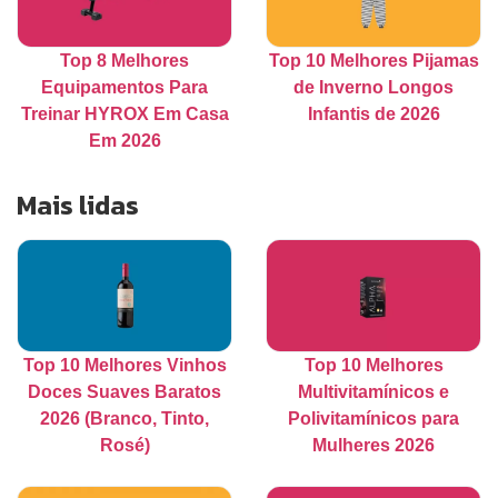
Top 8 Melhores
Top 10 Melhores Pijamas
Equipamentos Para
de Inverno Longos
Treinar HYROX Em Casa
Infantis de 2026
Em 2026
Mais lidas
Top 10 Melhores Vinhos
Top 10 Melhores
Doces Suaves Baratos
Multivitamínicos e
2026 (Branco, Tinto,
Polivitamínicos para
Rosé)
Mulheres 2026