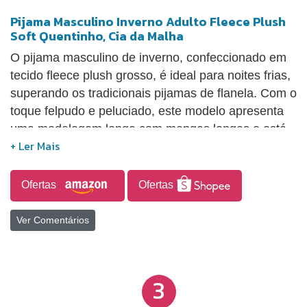
Pijama Masculino Inverno Adulto Fleece Plush
Soft Quentinho, Cia da Malha
O pijama masculino de inverno, confeccionado em
tecido fleece plush grosso, é ideal para noites frias,
superando os tradicionais pijamas de flanela. Com o
toque felpudo e peluciado, este modelo apresenta
uma modelagem longa com mangas longas e está
disponível em tamanhos que vão do adulto ao plus
size (G3 a G6), proporcionando conforto térmico
máximo. Sua durabilidade e qualidade são
Ofertas
Ofertas
superiores, mantendo a aparência de novo mesmo
após várias lavagens, sem perder a textura. Além
Ver Comentários
de oferecer isolamento e aquecimento, o pijama
exibe um estilo moderno com estampa xadrez,
combinando a leveza do material com um visual
3
elegante, sendo perfeito para relaxar em dias