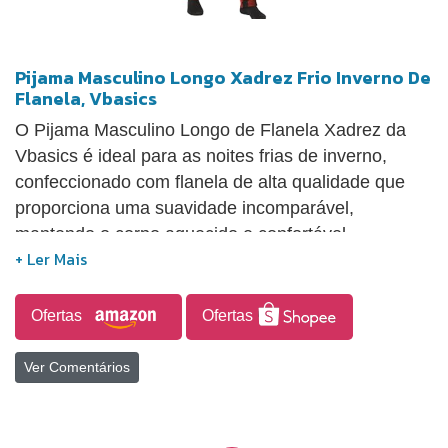
Pijama Masculino Longo Xadrez Frio Inverno De
Flanela, Vbasics
O Pijama Masculino Longo de Flanela Xadrez da
Vbasics é ideal para as noites frias de inverno,
confeccionado com flanela de alta qualidade que
proporciona uma suavidade incomparável,
mantendo o corpo aquecido e confortável.
Apresenta um design clássico, com padrão xadrez
tradicional e detalhes elegantes que conferem
estilo. Sua modelagem ajustada permite liberdade
Ofertas
Ofertas
de movimento, e a durabilidade do tecido assegura
o uso por várias temporadas. É uma excelente
Ver Comentários
escolha para quem busca conforto, estilo e bem-
estar, tornando suas noites momentos de puro
descanso e sofisticação.