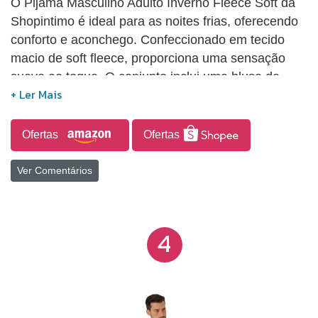
O Pijama Masculino Adulto Inverno Fleece Soft da
Shopintimo é ideal para as noites frias, oferecendo
conforto e aconchego. Confeccionado em tecido
macio de soft fleece, proporciona uma sensação
suave ao toque. O conjunto inclui uma blusa de
manga longa e calças lisas e básicas, sendo
apropriado para todas as idades que buscam
conforto nos dias mais frios. Além de garantir
Ofertas
Ofertas
durabilidade e resistência devido à sua alta
qualidade, torna-se uma excelente opção de
Ver Comentários
presente.
4