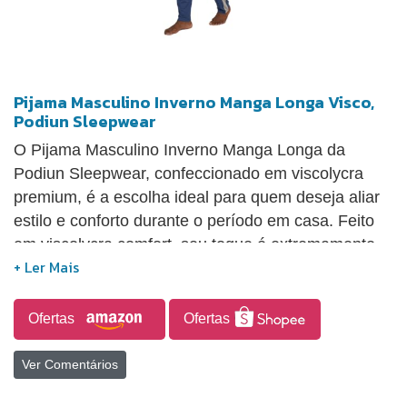
Pijama Masculino Inverno Manga Longa Visco,
Podiun Sleepwear
O Pijama Masculino Inverno Manga Longa da
Podiun Sleepwear, confeccionado em viscolycra
premium, é a escolha ideal para quem deseja aliar
estilo e conforto durante o período em casa. Feito
em viscolycra comfort, seu toque é extremamente
macio, contando com um detalhe termocolante no
peito e calça com bolso. Com uma modelagem
anatômica, proporciona excelente caimento e
Ofertas
Ofertas
conforto, tornando-se uma opção elegante e versátil
para momentos de relaxamento.
Ver Comentários