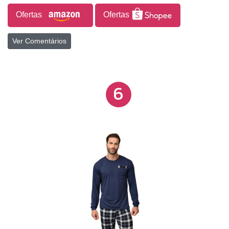
agradáveis e confortáveis.
Ofertas
Ofertas
Ver Comentários
6