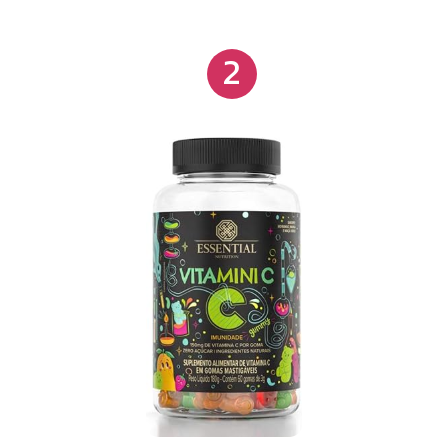
limitado para desenvolver-se com base em uma
dieta nutricionalmente rica. Contudo, o problema
2
pode ser contornado com o recurso à
suplementação tecnológica, como o Alpha Kids da
Puravida, que entrega diariamente doses seguras,
efetivas e ideais de nutrientes essenciais em
formato molecular biodisponível. Apresentados em
minicápsulas, elas são pequenas o suficiente para
serem engolidas com facilidade por crianças, ou
mastigadas, caso prefiram. O frasco apresenta 84g
do produto.