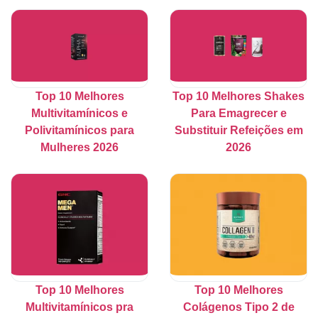
Top 10 Melhores
Top 10 Melhores Shakes
Multivitamínicos e
Para Emagrecer e
Polivitamínicos para
Substituir Refeições em
Mulheres 2026
2026
Top 10 Melhores
Top 10 Melhores
Multivitamínicos pra
Colágenos Tipo 2 de