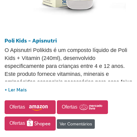
Poli Kids - Apisnutri
O Apisnutri Polikids é um composto líquido de Poli
Kids + Vitamin (240ml), desenvolvido
especificamente para crianças entre 4 e 12 anos.
Este produto fornece vitaminas, minerais e
aminoácidos essenciais necessários para essa faixa
etária, com fácil absorção pelo organismo. Além
disso, possui um sabor de morango agradável ao
paladar infantil e alto teor vitamínico.
Ofertas
Ofertas
Ofertas
Ver Comentários