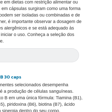
e em dietas com restrição alimentar ou
s em cápsulas surgiram como uma forma
 podem ser isoladas ou combinadas e de
lher, é importante observar a dosagem de
tes alergênicos e se está adequado às
iniciar o uso. Conheça a seleção dos
e.
 B 30 caps
onentes selecionados desempenha
té a produção de células sanguíneas.
xo B em uma única fórmula: Tiamina (B1),
5), piridoxina (B6), biotina (B7), ácido
 sinergia dentro do seu corpo.