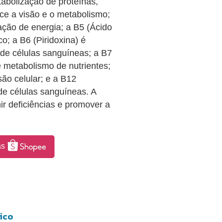
tabolização de proteínas,
ece a visão e o metabolismo;
ação de energia; a B5 (Ácido
o; a B6 (Piridoxina) é
 de células sanguíneas; a B7
e metabolismo de nutrientes;
são celular; e a B12
e células sanguíneas. A
r deficiências e promover a
as
ico