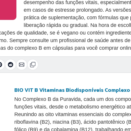
desempenho das funções vitais, especialment
em casos de estresse prolongado. As versõe
prática de suplementação, com fórmulas que
liberação rápida ou gradual. Na hora de esco
ficações de qualidade, se é vegano ou contém ingredien
mo. Sempre consulte um profissional de saúde antes de 
nas do complexo B em cápsulas para você comprar onlin
BIO VIT B Vitaminas Biodisponíveis Complexo
No Complexo B da Puravida, cada um dos comp
funções vitais, desde o metabolismo energético a
Reunindo as oito vitaminas essenciais do comple
riboflavina (B2), niacina (B3), ácido pantotênico (B
fólico (B9) e da cobalamina (B12), trabalhando em