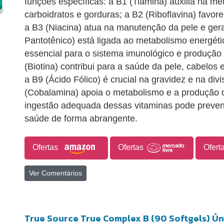
funções específicas: a B1 (Tiamina) auxilia na me
carboidratos e gorduras; a B2 (Riboflavina) favor
a B3 (Niacina) atua na manutenção da pele e ger
Pantotênico) está ligada ao metabolismo energétic
essencial para o sistema imunológico e produção
(Biotina) contribui para a saúde da pele, cabelos 
a B9 (Ácido Fólico) é crucial na gravidez e na divi
(Cobalamina) apoia o metabolismo e a produção d
ingestão adequada dessas vitaminas pode preveni
saúde de forma abrangente.
Ofertas
Ofertas
Ofert
Ver Comentários
True Source True Complex B (90 Softgels) Ún