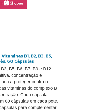
as
itaminas B1, B2, B3, B5,
nês, 60 Cápsulas
B3, B5, B6, B7, B9 e B12
nitiva, concentração e
juda a proteger contra o
s das vitaminas do complexo B
ncentração: Cada cápsula
om 60 cápsulas em cada pote.
 cápsulas para complementar