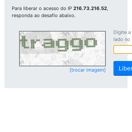
Para liberar o acesso
do IP
216.73.216.52
,
responda ao desafio abaixo.
Digite 
lado no
[trocar imagem]