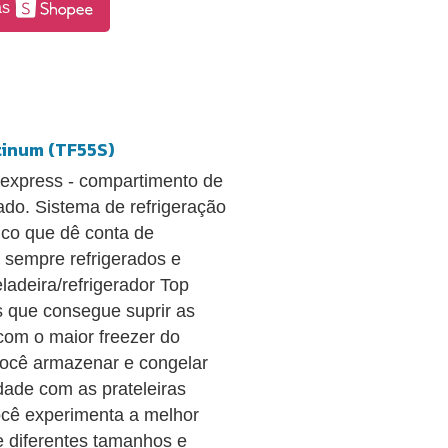
as
tinum (TF55S)
k express - compartimento de
ado. Sistema de refrigeração
ico que dê conta de
 sempre refrigerados e
ladeira/refrigerador Top
 que consegue suprir as
com o maior freezer do
ocê armazenar e congelar
idade com as prateleiras
ocê experimenta a melhor
e diferentes tamanhos e