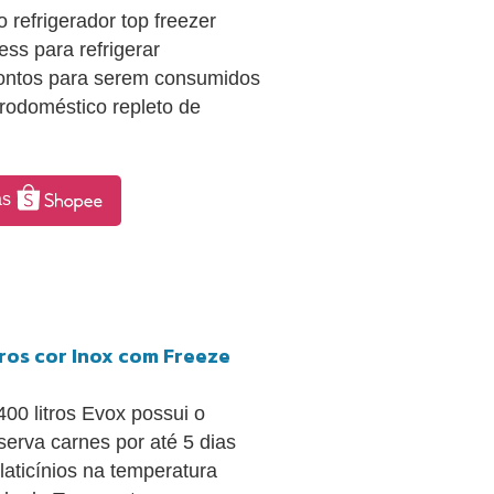
refrigerador top freezer
ss para refrigerar
rontos para serem consumidos
rodoméstico repleto de
as
tros cor Inox com Freeze
0 litros Evox possui o
erva carnes por até 5 dias
laticínios na temperatura