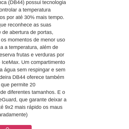
anca (DB44) possui tecnologia
controlar a temperatura
tos por até 30% mais tempo.
 que reconhece as suas
 de abertura de portas,
ce os momentos de menor uso
iza a temperatura, além de
reserva frutas e verduras por
i o IceMax. Um compartimento
da água sem respingar e sem
ladeira DB44 oferece também
, que permite 20
 de diferentes tamanhos. E o
teGuard, que garante deixar a
até 9x2 mais rápido os maus
paradamente)