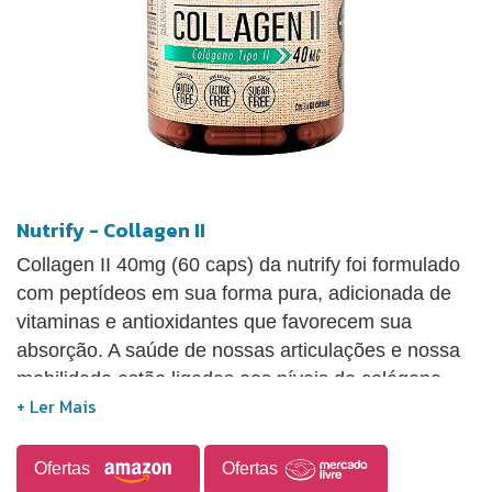
Nutrify - Collagen II
Collagen II 40mg (60 caps) da nutrify foi formulado
com peptídeos em sua forma pura, adicionada de
vitaminas e antioxidantes que favorecem sua
absorção. A saúde de nossas articulações e nossa
mobilidade estão ligadas aos níveis de colágeno
tipo II presentes em nosso corpo, que diminuem
com o passar dos anos.
Ofertas
Ofertas