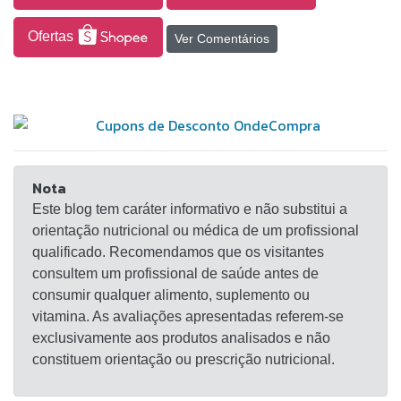
pacientes que apresentaram melhora da dor da
articulação e mobilidade, permitindo a retomada das
Ofertas
Ver Comentários
atividades do dia a dia.
Nota
Este blog tem caráter informativo e não substitui a
orientação nutricional ou médica de um profissional
qualificado. Recomendamos que os visitantes
consultem um profissional de saúde antes de
consumir qualquer alimento, suplemento ou
vitamina. As avaliações apresentadas referem-se
exclusivamente aos produtos analisados e não
constituem orientação ou prescrição nutricional.