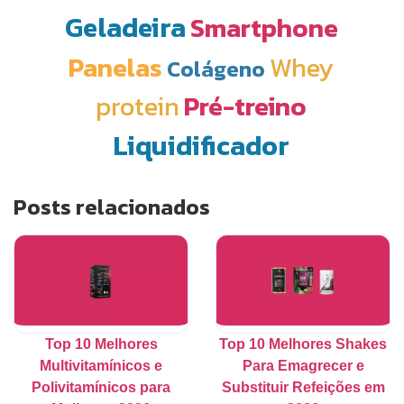
Geladeira
Smartphone
Panelas
Whey
Colágeno
protein
Pré-treino
Liquidificador
Posts relacionados
Top 10 Melhores
Top 10 Melhores Shakes
Multivitamínicos e
Para Emagrecer e
Polivitamínicos para
Substituir Refeições em