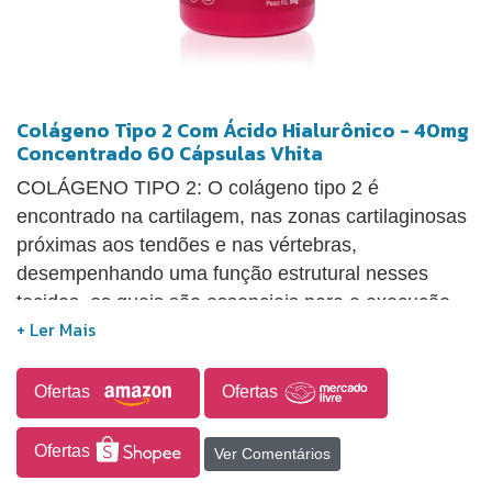
Colágeno Tipo 2 Com Ácido Hialurônico - 40mg
Concentrado 60 Cápsulas Vhita
COLÁGENO TIPO 2: O colágeno tipo 2 é
encontrado na cartilagem, nas zonas cartilaginosas
próximas aos tendões e nas vértebras,
desempenhando uma função estrutural nesses
tecidos, os quais são essenciais para a execução
dos movimentos. CONTÉM ÁCIDO HIALURÔNICO:
O ácido hialurônico é importante para hidratação,
elasticidade e sustentação dos tecidos, lubrificando
Ofertas
Ofertas
articulações e preenchendo espaços celulares.
CONTÉM 600 mg de MSM (metilsulfonilmetano): O
Ofertas
Ver Comentários
MSM é um composto orgânico rico em enxofre,