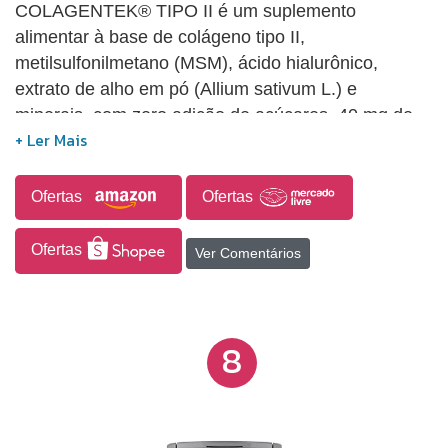
COLAGENTEK® TIPO II é um suplemento
alimentar à base de colágeno tipo II,
metilsulfonilmetano (MSM), ácido hialurônico,
extrato de alho em pó (Allium sativum L.) e
minerais, com zero adição de açúcares. 40 mg de
Colágeno tipo II 900 mg de Metilsulfonilmetano
(MSM) 80 mg de Ácido Hialurônico 10 mg de Ácido
Ortosilícico 3 mg de extrato de alho em pó
Ofertas
Ofertas
Ofertas
Ver Comentários
8