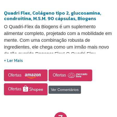
Quadri Flex, Colágeno tipo 2, glucosamina,
condroitina, M.S.M. 90 cápsulas, Biogens
O Quadri-Flex da Biogens é um suplemento
alimentar completo, projetado com a mobilidade em
mente. Com uma combinação robusta de
ingredientes, ele chega como um irmão mais novo
do tão querido Regener Flex! O Quadri-Flex
combina quatro ingredientes principais - Colágeno
tipo 2, Glucosamina, Condroitina e MSM
(Metilsulfonilmetano) - criando uma fórmula
Ofertas
Ofertas
sinérgica para a máxima eficácia.
Ofertas
Ver Comentários