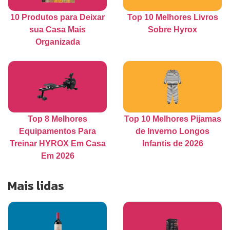
10 Produtos para Deixar
Top 10 Melhores Livros
sua Casa Mais
Sobre Hyrox
Organizada
Top 8 Melhores
Top 10 Melhores Pijamas
Equipamentos Para
de Inverno Longos
Treinar HYROX Em Casa
Infantis de 2026
Em 2026
Mais lidas