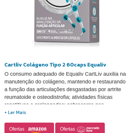
Cartliv Colágeno Tipo 2 60caps Equaliv
O consumo adequado de Equaliv CartLiv auxilia na
manutenção do colágeno, mantendo e restaurando
a função das articulações desgastadas por artrite
reumatoide e osteodistrofia; atividades físicas
repetitivas e prolongadas; sobrecarga nas
articulações por excesso de peso, entre outros.
Diversos estudos demonstraram que a ingestão
diária de colágeno não hidrolisado beneficiou
Ofertas
Ofertas