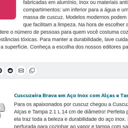
fabricadas em alumínio, inox ou materiais an
compartimentos: um inferior para a água e u
massa de cuscuz. Modelos modernos podem in
que facilitam a limpeza. Na hora de escolher 
idere o número de pessoas para quem você costuma cozin
ubstâncias tóxicas. Para manter a durabilidade, lave cu
 a superfície. Conheça a escolha dos nossos editores p
Cuscuzeira Brava em Aço Inox com Alças e Tamp
Para os apaixonados por cuscuz chegou a Cuscu
Alças e Tampa 2.1 L 14 cm de diâmetro! Perfeita p
ela traz toda a beleza e durabilidade do aço inox. P
perfurada para cozinhar ao vapor e tampa com sa