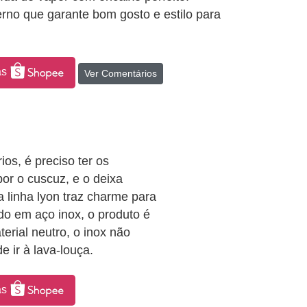
rno que garante bom gosto e estilo para
as
Ver Comentários
os, é preciso ter os
por o cuscuz, e o deixa
 linha lyon traz charme para
do em aço inox, o produto é
terial neutro, o inox não
e ir à lava-louça.
as