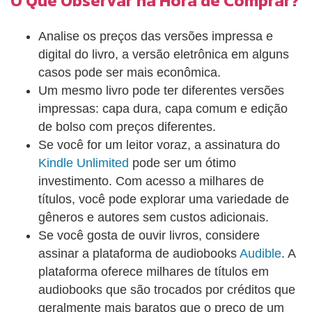
O Que Observar na Hora de Comprar?
caminhões pelas estradas da Europa. Para eles
restam poucas opções de uma vida “melhor”: uma
Analise os preços das versões impressa e
delas é alistar-se na primeira guerra que aparece.
digital do livro, a versão eletrônica em alguns
Enzo ficou com essa opção. Existem fatos que a
casos pode ser mais econômica.
gente gostaria de esquecer, não gostaria de lembrar
Um mesmo livro pode ter diferentes versões
nem mesmo o mínimo detalhe. A memória,
impressas: capa dura, capa comum e edição
entretanto, não tem esse poder, ou pelo menos a
de bolso com preços diferentes.
minha não tem. Existem lugares onde nascer
Se você for um leitor voraz, a assinatura do
implica ter culpa. Onde o primeiro suspiro e o último
Kindle Unlimited
pode ser um ótimo
catarro têm valor equivalente, o valor da culpa.
investimento. Com acesso a milhares de
Vincenzo, 24 anos, pedreiro. Giuseppe, 25 anos,
títulos, você pode explorar uma variedade de
marceneiro. Ambos sabem que a profissão que
gêneros e autores sem custos adicionais.
exercem não lhes dará trégua antes dos quarenta.
Se você gosta de ouvir livros, considere
Pensam em partir de Nápoles e se sentem
assinar a plataforma de audiobooks
Audible
. A
derrotados por não conseguir partir. Sabem que
plataforma oferece milhares de títulos em
permanecer significa aceitar o peso da culpa de
audiobooks que são trocados por créditos que
terem nascido naquele lugar. É domingo e estão
geralmente mais baratos que o preço de um