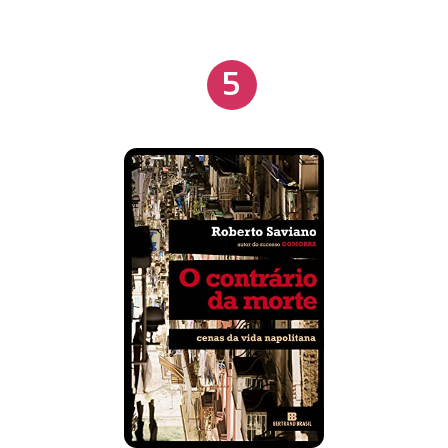
pelas vítimas do terremoto em Abruzzo, Roberto
Saviano continua sendo ele mesmo. Fala-nos do
5
sobrenatural Lionel Messi, que venceu um
gigantesco desafio contra as severas limitações de
seu próprio corpo; de Anna Politkovskaia,
assassinada porque não havia outro modo de calar
sua boca; dos pugilistas de Marcianise, para os
quais o suor do ringue tem cheiro de raiva e de
redenção; de Miriam Makeba, que foi a Castel
Volturno levar solidariedade a seis irmãos africanos,
mortos pela mão camorrista; de Enzo Biagi, que,
em sua última transmissão, entrevistou Saviano; de
Felicia, mãe de Peppino Impastato, que por vinte
anos teve que olhar o rosto do assassino do filho,
antes de obter justiça; e de tantos outros
personagens encontrados na vida ou entre as
páginas dos livros, seja na terra sofrida e poluída