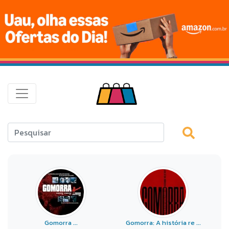
Gomorra ...
Gomorra: A história re ...