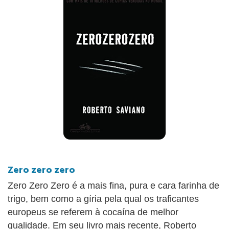
profundamente influenciado pela espetacularização
midiática. Nesta reportagem cativante e
rigorosamente documentada, Roberto Saviano
constrói uma incrível e perturbadora viagem ao
criminoso mundo dos negócios da Gomorra.
Gomorra já vendeu mais de 2 milhões de
exemplares em todo o mundo, e o filme a que deu
origem, dirigido por Matteo Garrone, ganhou o
Grand Prix em Cannes e será o representante
italiano no Oscar.
Zero zero zero
Zero Zero Zero é a mais fina, pura e cara farinha de
trigo, bem como a gíria pela qual os traficantes
europeus se referem à cocaína de melhor
qualidade. Em seu livro mais recente, Roberto