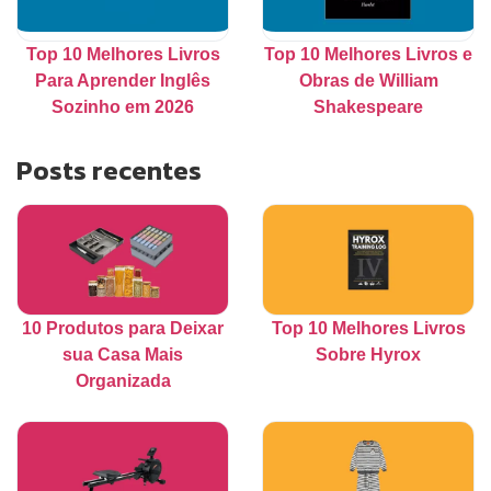
Top 10 Melhores Livros
Top 10 Melhores Livros e
Para Aprender Inglês
Obras de William
Sozinho em 2026
Shakespeare
Posts recentes
10 Produtos para Deixar
Top 10 Melhores Livros
sua Casa Mais
Sobre Hyrox
Organizada