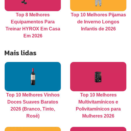
Top 8 Melhores
Top 10 Melhores Pijamas
Equipamentos Para
de Inverno Longos
Treinar HYROX Em Casa
Infantis de 2026
Em 2026
Mais lidas
Top 10 Melhores Vinhos
Top 10 Melhores
Doces Suaves Baratos
Multivitamínicos e
2026 (Branco, Tinto,
Polivitamínicos para
Rosé)
Mulheres 2026