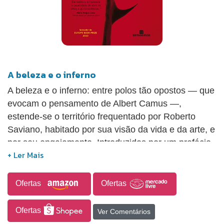
A beleza e o inferno
A beleza e o inferno: entre polos tão opostos ― que
evocam o pensamento de Albert Camus ―,
estende-se o território frequentado por Roberto
Saviano, habitado por sua visão da vida e da arte, e
por seu engajamento. Introduzidos por um prefácio
do próprio Saviano, os textos aqui reunidos traçam
um percurso tão rico e variado quanto reconhecível
e coerente. Do rapaz que já dá os primeiros, porém
Ofertas
Ofertas
maduros, passos no âmbito da literatura e da
militância antimáfia ao escritor consagrado que é
Ofertas
Ver Comentários
convidado para a Academia do Nobel e abraçado