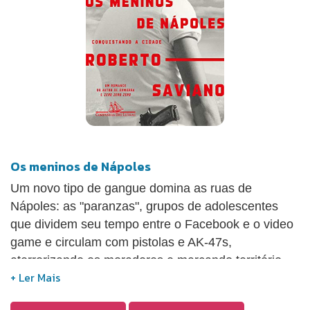
com as polícias e agências de inteligência ao redor
do mundo, que lhe franquearam acesso a
informações privilegiadas para a redação de Zero
Zero Zero.
Os meninos de Nápoles
Um novo tipo de gangue domina as ruas de
Nápoles: as "paranzas", grupos de adolescentes
que dividem seu tempo entre o Facebook e o video
game e circulam com pistolas e AK-47s,
aterrorizando os moradores e marcando território
para seus chefes, ligados à máfia. Os meninos de
Nápoles conta a história da ascensão de uma