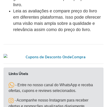
reunidos com amigos numa praça da cidade. Não é
livro.
preciso mais do que isso para ser assassinado.
Leia as avaliações e compare preço do livro
Duas histórias narradas por Roberto Saviano.
em diferentes plataformas. Isso pode oferecer
Histórias em que ele nos mergulha na intimidade de
uma visão mais ampla sobre a qualidade e
um país que tem muito pouco a oferecer. Um país
relevância assim como do preço do livro.
em constante “guerra”, onde os jovens são
condenados, para escapar da miséria, a se alistar
no Exército ou na Camorra. Qualquer que seja a
escolha, eles não terão futuro melhor que o
daqueles que não tiveram coragem de partir.
Links Úteis
- Entre no nosso canal do WhatsApp e receba
ofertas, cupons e reviews selecionados.
- Acompanhe nosso Instagram para receber
ofertas e promoções atualizadas diariamente.