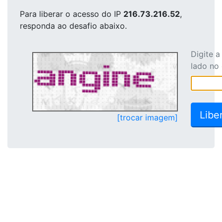
Para liberar o acesso
do IP
216.73.216.52
,
responda ao desafio abaixo.
Digite 
lado no
[trocar imagem]