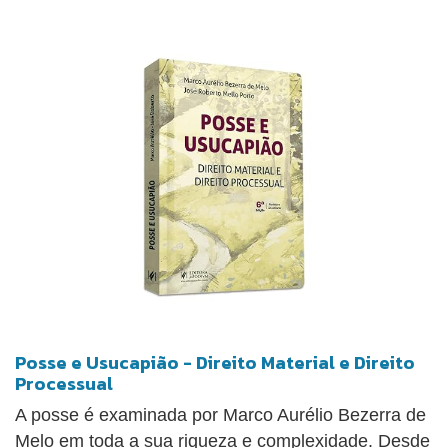
Cartilha - Regularização Fundiária Urbana -
Aspectos Práticos da Lei 13.465/2017 12. Norma
técnica para georreferenciamento de imóveis rurais
13. Observação sobre obrigatoriedade de
georreferenciamento no caso de usucapião de
imóvel rural: 14. Retificação de área 15. Usucapião
- Programa Minha Casa Minha Vida 16. Usucapião
de terras devolutas CASOS CONCRETOS DO STJ
CASOS CONCRETOS DO STF CASOS
CONCRETOS DO TJ PRÁTICA.
Posse e Usucapião - Direito Material e Direito
Processual
A posse é examinada por Marco Aurélio Bezerra de
Melo em toda a sua riqueza e complexidade. Desde