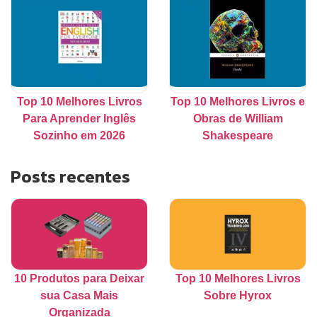
Top 10 Melhores Livros
Top 10 Melhores Livros e
Para Aprender Inglês
Obras de William
Sozinho em 2026
Shakespeare
Posts recentes
10 Produtos para Deixar
Top 10 Melhores Livros
sua Casa Mais
Sobre Hyrox
Organizada