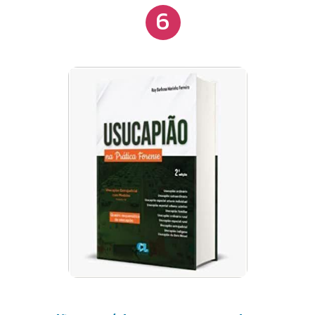
6
suplantado por aquele. Em nosso ordenamento
jurídico, temos uma enormidade de formas de
usucapir. No que se refere à Regularização
Fundiária, são apresentadas inúmeras vantagens
em documentar a propriedade, tanto urbana quanto
rural. Pela regularização fundiária, a pessoa recebe
o direito de usufruir do bem e o direito de
propriedade. Com isso, temos valorização
imobiliária, garantia de herança para a famí¬lia,
inclusive, linhas de crédito oferecidas pelos agentes
financeiros etc. Nesta obra, disponibilizando aos
Operadores do Direito, doutrina, legislação e
jurisprudência sobre a matéria. Obra destinada a
Escreventes, Tabeliães, Notários, Registradores,
Juí-zes, Promotores, Advogados e Acadêmicos.