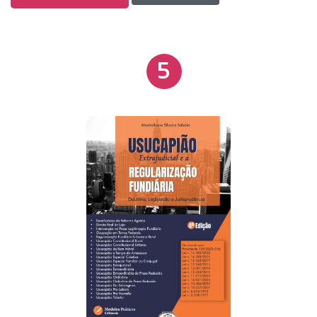
diversos erros comuns nas peças processuais,
como a inclusão inerente de réus no polo passivo
da ação, mesmo se tratando de uma ação
5
declaratória. Além disso, orientações absurdas são
frequentemente transmitidas, incluindo defesas
sentimentais na contestação. As redes sociais
também tendem a classificar de forma equivocada e
menosprezar outras modalidades de usucapião.
Vamos estudar juntos esse tema maravilhoso de
maneira verdadeira. Dedique-se ao estudo, leia,
ajude e faça o bem, pois o sucesso virá como
consequência.