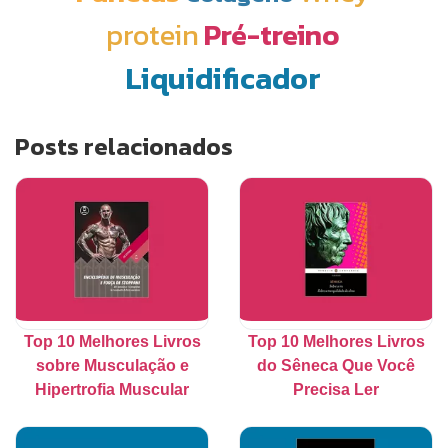
protein
Pré-treino
Liquidificador
Posts relacionados
Top 10 Melhores Livros
Top 10 Melhores Livros
sobre Musculação e
do Sêneca Que Você
Hipertrofia Muscular
Precisa Ler