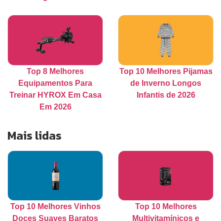
Top 8 Melhores
Top 10 Melhores Pijamas
Equipamentos Para
de Inverno Longos
Treinar HYROX Em Casa
Infantis de 2026
Em 2026
Mais lidas
Top 10 Melhores Vinhos
Top 10 Melhores
Doces Suaves Baratos
Multivitamínicos e