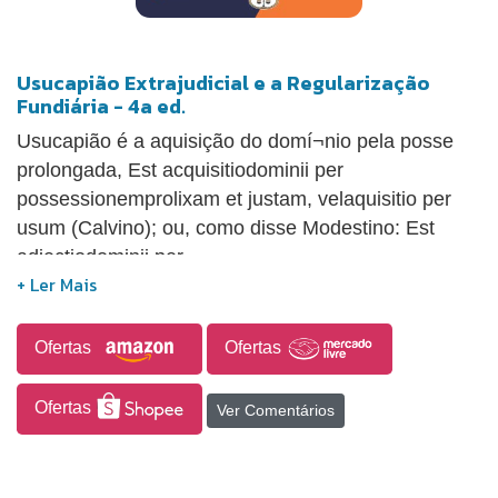
Usucapião Extrajudicial e a Regularização
Fundiária - 4a ed.
Usucapião é a aquisição do domí¬nio pela posse
prolongada, Est acquisitiodominii per
possessionemprolixam et justam, velaquisitio per
usum (Calvino); ou, como disse Modestino: Est
adjectiodominii per
continuationempossessionistemporisleedefiniti. A
usucapiÃ£o supõe, em vez de sucessão de direito,
sequência, posterioridade de um direito a outro, de
Ofertas
Ofertas
jeito que entra na classe dos modos originários de
adquirir. Adquire-se, porém, não se adquire de
Ofertas
Ver Comentários
alguém. O novo direito já começou a formar-se
antes que o velho se extinguisse. Chega o
momento em que esse não mais pode subsistir,