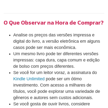
explanação geral com escopo de servir de utilidade
cargo das partes (petição inicial, contestação,
ao leitor.
réplica etc.) quanto do juiz (despachos, decisões
interlocutórias, sentenças etc.), para que aqueles
O Que Observar na Hora de Comprar?
que estiverem se iniciando na seara jurídica
possam se orientar no curso do processo. Para
Analise os preços das versões impressa e
facilitar essa caminhada, acrescentei também
digital do livro, a versão eletrônica em alguns
fluxogramas sobre os respectivos procedimentos,
casos pode ser mais econômica.
para que o operador do Direito saiba os passos que
Um mesmo livro pode ter diferentes versões
percorrem até desaguarem na sentença de mérito.
impressas: capa dura, capa comum e edição
de bolso com preços diferentes.
Se você for um leitor voraz, a assinatura do
Kindle Unlimited
pode ser um ótimo
investimento. Com acesso a milhares de
títulos, você pode explorar uma variedade de
gêneros e autores sem custos adicionais.
Se você gosta de ouvir livros, considere