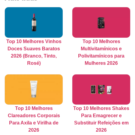
Top 10 Melhores Vinhos
Top 10 Melhores
Doces Suaves Baratos
Multivitamínicos e
2026 (Branco, Tinto,
Polivitamínicos para
Rosé)
Mulheres 2026
Top 10 Melhores
Top 10 Melhores Shakes
Clareadores Corporais
Para Emagrecer e
Para Axila e Virilha de
Substituir Refeições em
2026
2026