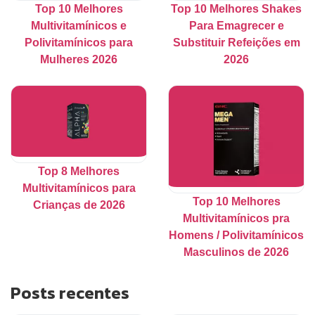
Top 10 Melhores
Top 10 Melhores Shakes
Multivitamínicos e
Para Emagrecer e
Polivitamínicos para
Substituir Refeições em
Mulheres 2026
2026
Top 8 Melhores
Multivitamínicos para
Top 10 Melhores
Crianças de 2026
Multivitamínicos pra
Homens / Polivitamínicos
Masculinos de 2026
Posts recentes