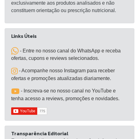
de calorias controladas, resultando em um consumo
exclusivamente aos produtos analisados e não
calórico reduzido.
constituem orientação ou prescrição nutricional.
Links Úteis
- Entre no nosso canal do WhatsApp e receba
ofertas, cupons e reviews selecionados.
- Acompanhe nosso Instagram para receber
ofertas e promoções atualizadas diariamente.
- Inscreva-se no nosso canal no YouTube e
tenha acesso a reviews, promoções e novidades.
Transparência Editorial