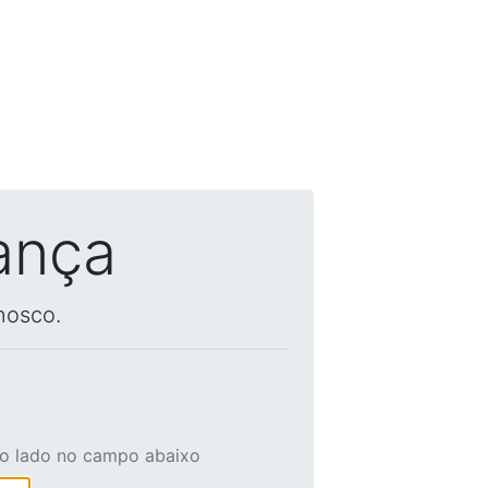
ança
nosco.
ao lado no campo abaixo