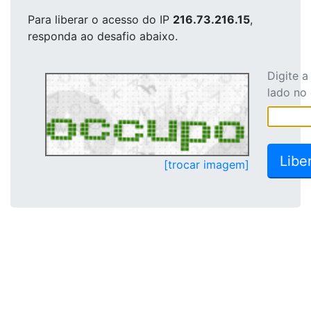
Para liberar o acesso
do IP
216.73.216.15
,
responda ao desafio abaixo.
Digite 
lado no
[trocar imagem]