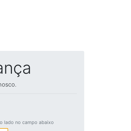
ança
nosco.
ao lado no campo abaixo