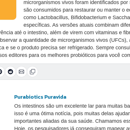
microrganismos vivos foram identificados por 
são consumidos para restaurar ou manter o eq
como Lactobacillus, Bifidobacterium e Sacc
específicas. As versões atuais combinam di
cia até o intestino, além de virem com vitaminas e fibr
observar a quantidade de microrganismos vivos (UFCs), 
ca e se o produto precisa ser refrigerado. Sempre consu
sos editores para os melhores probióticos para você com
Purabiotics Puravida
Os intestinos são um excelente lar para muitas bac
isso é uma ótima notícia, pois muitas delas ajuda
importantes aliadas da sua saúde. Chamamos essa
Hoje, os pesquisadores já conseguiram mapear as 