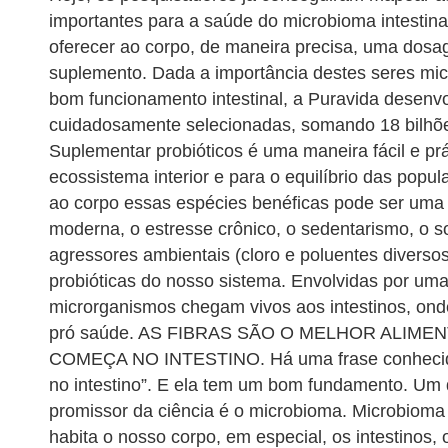
importantes para a saúde do microbioma intestinal
oferecer ao corpo, de maneira precisa, uma dosa
suplemento. Dada a importância destes seres mic
bom funcionamento intestinal, a Puravida desenvo
cuidadosamente selecionadas, somando 18 bilhõe
Suplementar probióticos é uma maneira fácil e prá
ecossistema interior e para o equilíbrio das popu
ao corpo essas espécies benéficas pode ser uma a
moderna, o estresse crônico, o sedentarismo, o s
agressores ambientais (cloro e poluentes diversos
probióticas do nosso sistema. Envolvidas por uma 
microrganismos chegam vivos aos intestinos, ond
pró saúde. AS FIBRAS SÃO O MELHOR ALIME
COMEÇA NO INTESTINO. Há uma frase conhecida
no intestino”. E ela tem um bom fundamento. Um
promissor da ciência é o microbioma. Microbioma
habita o nosso corpo, em especial, os intestinos,