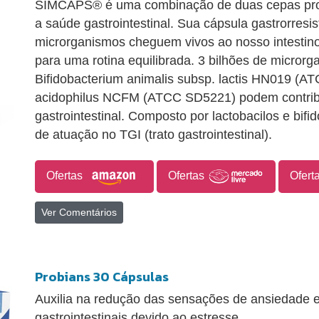
SIMCAPS® é uma combinação de duas cepas prob
a saúde gastrointestinal. Sua cápsula gastrorresi
microrganismos cheguem vivos ao nosso intestino
para uma rotina equilibrada. 3 bilhões de micror
Bifidobacterium animalis subsp. lactis HN019 (A
acidophilus NCFM (ATCC SD5221) podem contribu
gastrointestinal. Composto por lactobacilos e bifi
de atuação no TGI (trato gastrointestinal).
Ofertas
Ofertas
Ofert
Ver Comentários
Probians 30 Cápsulas
Auxilia na redução das sensações de ansiedade 
gastrointestinais devido ao estresse.