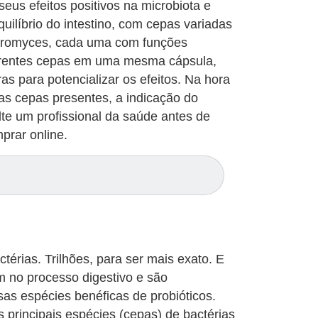
seus efeitos positivos na microbiota e
uilíbrio do intestino, com cepas variadas
haromyces, cada uma com funções
ferentes cepas em uma mesma cápsula,
as para potencializar os efeitos. Na hora
as cepas presentes, a indicação do
lte um profissional da saúde antes de
prar online.
térias. Trilhões, para ser mais exato. E
m no processo digestivo e são
s espécies benéficas de probióticos.
principais espécies (cepas) de bactérias