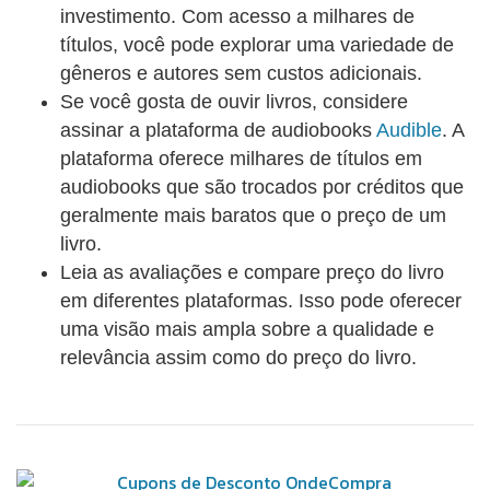
em mais de 50 insights inspiradores, este é um guia
investimento. Com acesso a milhares de
indispensável para aqueles que querem mudar o
títulos, você pode explorar uma variedade de
comportamento em relação aos outros de maneira
gêneros e autores sem custos adicionais.
eficiente e ética. Elogios ao livro : "Se você já se viu
Se você gosta de ouvir livros, considere
numa batalha para influenciar as crenças ou o
assinar a plataforma de audiobooks
Audible
. A
comportamento de alguém, ainda há esperança.
plataforma oferece milhares de títulos em
Persuasão & Influência oferece o melhor da ciência
audiobooks que são trocados por créditos que
e da prática dos experts em persuasão do mundo.
geralmente mais baratos que o preço de um
Qualquer um que se interesse em influenciar
livro.
pessoas deve ler este livro empolgante." - Adam
Leia as avaliações e compare preço do livro
Grant, professor na Wharton School e autor do
em diferentes plataformas. Isso pode oferecer
best-seller Dar e receber. "Quer ser um negociador
uma visão mais ampla sobre a qualidade e
ainda melhor? Ter reuniões mais produtivas? Fazer
relevância assim como do preço do livro.
as crianças comerem mais legumes? Persuasão &
Influência dá uma série de ferramentas simples,
porém poderosas, para qualquer um que queira ser
mais persuasivo." - Jonah Berger, professor na
Wharton School e autor do best-seller Contágio: por