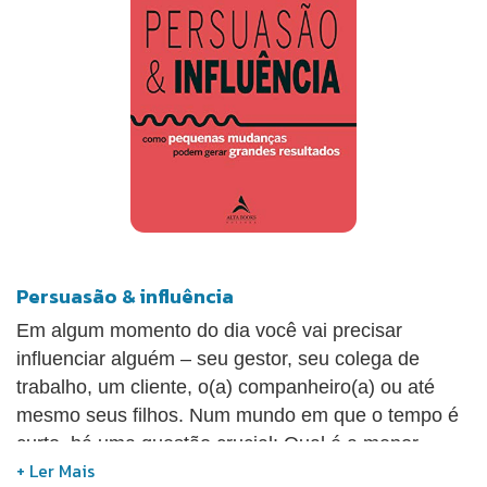
você perceberá como essas técnicas podem ser
poderosas nos negócios e na sua vida pessoal.
Através das 50 perguntas do teste de QI de
Persuasão, você poderá avaliar seus pontos fortes
e seus pontos fracos.
Persuasão & influência
Em algum momento do dia você vai precisar
influenciar alguém – seu gestor, seu colega de
trabalho, um cliente, o(a) companheiro(a) ou até
mesmo seus filhos. Num mundo em que o tempo é
curto, há uma questão crucial: Qual é a menor
mudança que você pode fazer para aumentar suas