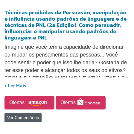
Técnicas proibidas de Persuasão, manipulação
e influência usando padrões de linguagem e de
técnicas de PNL (2a Edição): Como persuadir,
influenciar e manipular usando padrões de
linguagem e PNL
Imagine que você tem a capacidade de direcionar
ou mudar os pensamentos das pessoas... Você
pode sentir o poder que isso lhe daria? Gostaria de
ter esse poder e alcançar todos os seus objetivos?
SEGUNDA EDIÇÃO AMPLIADA E ATUALIZADA Se
quiser que seus colegas, chefe, parceiro, filhos,
potenciais clientes ou que qualquer outra pessoa
diga "sim" a tudo o que quiser, eu só lhe direi três
Ofertas
Ofertas
palavras: Leia este livro! Quer você esteja
conversando com o seu parceiro, seus amigos,
Ver Comentários
enviando um e-mail de trabalho, vendendo um
produto, um serviço, contando uma história ou caso