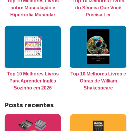
Top 10 Melhores Livros
Top 10 Melhores Livros
sobre Musculação e
do Sêneca Que Você
Hipertrofia Muscular
Precisa Ler
Top 10 Melhores Livros
Top 10 Melhores Livros e
Para Aprender Inglês
Obras de William
Sozinho em 2026
Shakespeare
Posts recentes