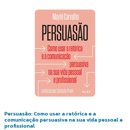
padrões de linguagem funcionam e terá um quadro
de trabalho que será como um mapa que lhe
permitirá saber, a qualquer momento, o que você
tem que dizer e, o mais importante, o que não tem
que dizer. Por último, na terceira parte, você vai
aprender padrões de linguagem específicos.
Veremos padrões projetados para eliminar a
resistência, para levar as pessoas a focarem no que
lhe interessa e, em geral, você vai aprender a fazer
com que as pessoas avancem na direção que
quiser levá-las.
Persuasão: Como usar a retórica e a
comunicação persuasiva na sua vida pessoal e
profissional