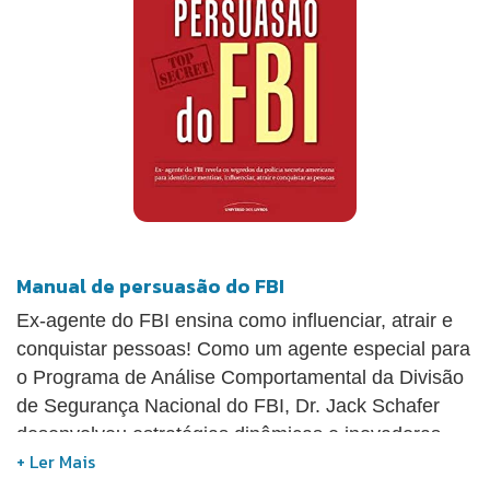
informando-lhe que outros indivíduos também
concordam com ele. Autoridade: é resultado do
indivíduo ser visto tanto como especialista quanto
como uma pessoa confiável; Escassez: aciona a
tendência humana da aversão à perda, já que
pessoas atribuem mais valor a oportunidades
limitadas; Compromisso e coerência: garantem um
compromisso inicial e estão propensos a funcionar
bem com pessoas mais experientes; Unidade:
refere-se à ideia de pertencimento, um fator
Manual de persuasão do FBI
fundamental que leva a sentimentos de “nós”.
Ex-agente do FBI ensina como influenciar, atrair e
Ensinando como usar gatilhos mentais para se
conquistar pessoas! Como um agente especial para
tornar um mestre na arte da persuasão, esta obra
o Programa de Análise Comportamental da Divisão
best-seller do New York Times irá equipá-lo para
de Segurança Nacional do FBI, Dr. Jack Schafer
conquistar o sucesso em qualquer área da sua vida.
desenvolveu estratégias dinâmicas e inovadoras
A nova edição também contém depoimentos
para entrevistar terroristas e detectar mentiras.
inéditos de profissionais, estudos de caso de táticas