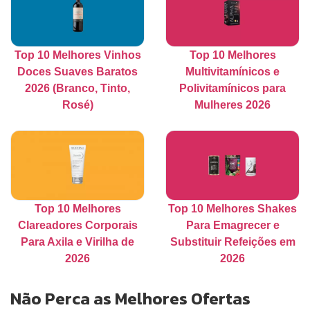
Top 10 Melhores Vinhos
Top 10 Melhores
Doces Suaves Baratos
Multivitamínicos e
2026 (Branco, Tinto,
Polivitamínicos para
Rosé)
Mulheres 2026
Top 10 Melhores
Top 10 Melhores Shakes
Clareadores Corporais
Para Emagrecer e
Para Axila e Virilha de
Substituir Refeições em
2026
2026
Não Perca as Melhores Ofertas