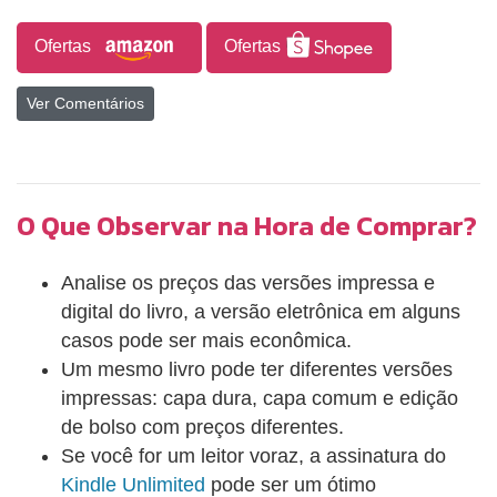
chances de sucesso? Pesquisas recentes em
psicologia, economia comportamental e
Ofertas
Ofertas
neurociência ajudam a compreender melhor a
mudança gerada pela persuasão. Cada vez mais, a
Ver Comentários
força dos argumentos e a quantidade de informação
têm menos peso nas negociações. Em vez disso, o
contexto psicológico em que a informação é
apresentada ganha destaque. A verdade é que
O Que Observar na Hora de Comprar?
qualquer um pode ampliar a capacidade de
influência sem precisar de mais informações ou
Analise os preços das versões impressa e
recursos. Bastam simples mudanças na abordagem
digital do livro, a versão eletrônica em alguns
de persuasão, para se conectar com as motivações
casos pode ser mais econômica.
humanas mais profundas. Nestas páginas, três
Um mesmo livro pode ter diferentes versões
grandes nomes da persuasão apresentam o
impressas: capa dura, capa comum e edição
conceito de small big: pequenas mudanças que
de bolso com preços diferentes.
podem alavancar a capacidade de influenciar
Se você for um leitor voraz, a assinatura do
pessoas e gerar grandes resultados. Organizado
Kindle Unlimited
pode ser um ótimo