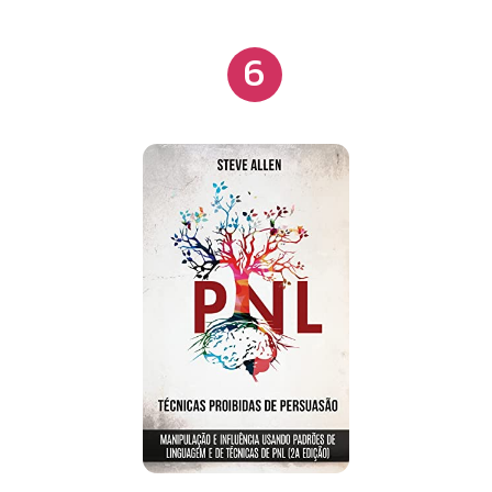
persuasão; Mais de 30 casos de negócios que
proveito da janela de tempo anterior à sua
ilustram a eficácia do modelo; E 293 referências
apresentação — o momento privilegiado no qual o
6
científicas que embasam o NeuroMap;
destinatário se torna mais receptivo à mudança.
Com as técnicas apresentadas pelo autor, qualquer
pessoa pode criar um ambiente propício em que
possa exercer influência. Ele ainda analisa uma
série de exemplos, de campanhas de marketing on-
line a mobilizações para o esforço de guerra, e
chama a atenção para as consequências
desastrosas do uso antiético dessas abordagens.