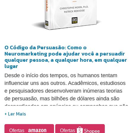
O Código da Persuasão: Como o
Neuromarketing pode ajudar você a persuadir
qualquer pessoa, a qualquer hora, em qualquer
lugar
Desde o início dos tempos, os humanos tentam
influenciar uns aos outros. Acadêmicos, estudiosos
e pesquisadores desenvolveram inúmeras teorias
de persuasão, mas bilhões de dólares ainda são
desperdiçados em anúncios ou campanhas que não
conseguem atrair a atenção ou motivar as pessoas
a agirem. Fruto de quase duas décadas de
pesquisa sobre o efeito da propaganda e das
Ofertas
Ofertas