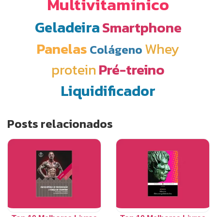
Multivitamínico
Geladeira
Smartphone
Panelas
Whey
Colágeno
protein
Pré-treino
Liquidificador
Posts relacionados