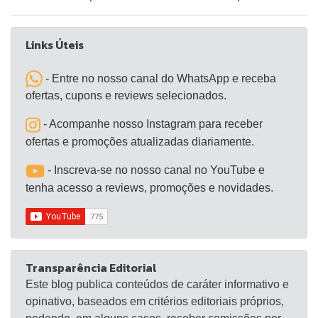
que as coisas pegam. "Se alguma vez você duvidou
que pequenas mudanças podem provocar um
Links Úteis
grande impacto, este livro inspirador vai fazervocê
mudar de ideia." - Dan Ariely, professor na Duke
- Entre no nosso canal do WhatsApp e receba
University e autor de Previsivelmente irracional, The
ofertas, cupons e reviews selecionados.
upside of irrationality e A mais pura verdade sobre a
- Acompanhe nosso Instagram para receber
desonestidade.
ofertas e promoções atualizadas diariamente.
- Inscreva-se no nosso canal no YouTube e
tenha acesso a reviews, promoções e novidades.
Transparência Editorial
Este blog publica conteúdos de caráter informativo e
opinativo, baseados em critérios editoriais próprios,