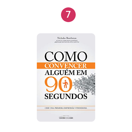
queira simplesmente impressionar, motivar e
7
influenciar os outros desde o primeiro encontro,
você precisa saber os métodos que os mestres da
persuasão utilizam para mudar os pensamentos das
pessoas e levá-los a uma mudança de atitude.
Neste livro, você descobrirá o que faz com que as
pessoas se movam. Você vai encontrar uma
coleção das técnicas mais persuasivas, utilizadas
por políticos, publicitários, escritores de
propaganda, e todos aqueles que são capazes de
mudar rapidamente os pensamentos de um
indivíduo ou de um grupo de pessoas. Você pode
usar essas técnicas para fazer com que uma
pessoa faça coisas que normalmente não faria,
mudar suas crenças, mudar seus pensamentos,
convencê-las de algo ou colocá-las em movimento.
Qualquer que seja a sua motivação, nas páginas