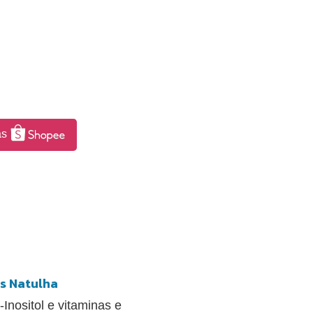
as
s Natulha
nositol e vitaminas e