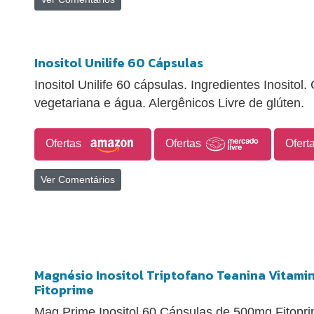
Inositol Unilife 60 Cápsulas
Inositol Unilife 60 cápsulas. Ingredientes Inositol.
vegetariana e água. Alergênicos Livre de glúten.
Ofertas
Ofertas
Ofert
Ver Comentários
Magnésio Inositol Triptofano Teanina Vitami
Fitoprime
Mag Prime Inositol 60 Cápsulas de 500mg Fitopr