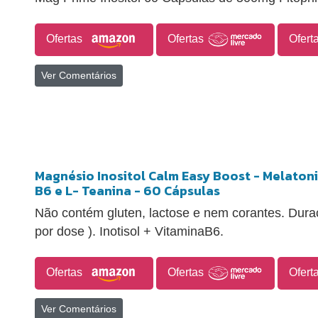
Ofertas
Ofertas
Ofert
Ver Comentários
Magnésio Inositol Calm Easy Boost - Melatoni
B6 e L- Teanina - 60 Cápsulas
Não contém gluten, lactose e nem corantes. Dura
por dose ). Inotisol + VitaminaB6.
Ofertas
Ofertas
Ofert
Ver Comentários