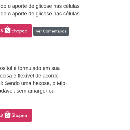
ndo o aporte de glicose nas células
ndo o aporte de glicose nas células
as
Ver Comentários
ositol é formulado em sua
cisa e flexível de acordo
el: Sendo uma hexose, o Mio-
radável, sem amargor ou
as