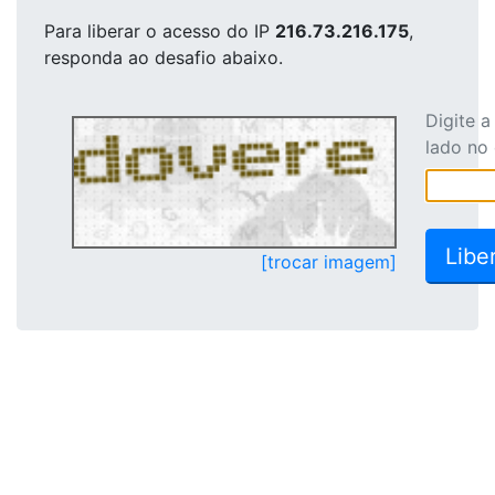
Para liberar o acesso
do IP
216.73.216.175
,
responda ao desafio abaixo.
Digite 
lado no
[trocar imagem]