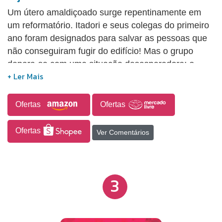
Um útero amaldiçoado surge repentinamente em
um reformatório. Itadori e seus colegas do primeiro
ano foram designados para salvar as pessoas que
não conseguiram fugir do edifício! Mas o grupo
depara-se com uma situação desesperadora: o
útero se transformou em um espírito amaldiçoado
de nível especial. Itadori tenta revidar, trocando de
corpo com Sukuna, mas será que o plano vai dar
Ofertas
Ofertas
certo?!
Ofertas
Ver Comentários
3