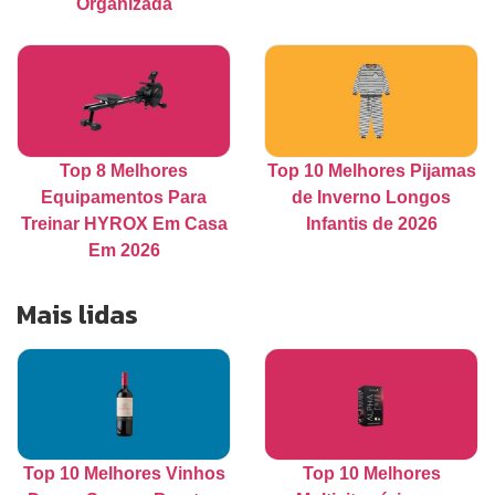
Organizada
Top 8 Melhores
Top 10 Melhores Pijamas
Equipamentos Para
de Inverno Longos
Treinar HYROX Em Casa
Infantis de 2026
Em 2026
Mais lidas
Top 10 Melhores Vinhos
Top 10 Melhores