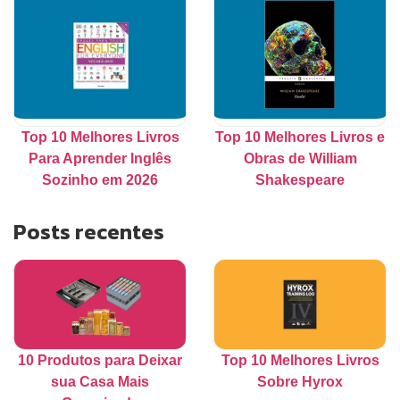
Top 10 Melhores Livros
Top 10 Melhores Livros e
Para Aprender Inglês
Obras de William
Sozinho em 2026
Shakespeare
Posts recentes
10 Produtos para Deixar
Top 10 Melhores Livros
sua Casa Mais
Sobre Hyrox