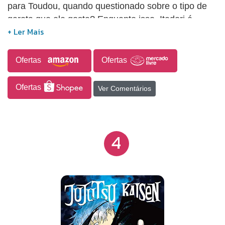
para Toudou, quando questionado sobre o tipo de
garota que ele gosta? Enquanto isso, Itadori é
enviado para o local em que um espírito
amaldiçoado provocou um incidente, fazendo com
que o feiticeiro treine suas habilidades na prática!
Ofertas
Ofertas
Ofertas
Ver Comentários
4