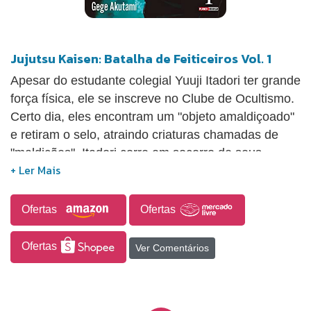
Jujutsu Kaisen: Batalha de Feiticeiros Vol. 1
Apesar do estudante colegial Yuuji Itadori ter grande
força física, ele se inscreve no Clube de Ocultismo.
Certo dia, eles encontram um "objeto amaldiçoado"
e retiram o selo, atraindo criaturas chamadas de
"maldições". Itadori corre em socorro de seus
colegas, mas será que ele será capaz de abater
essas criaturas usando apenas a força física?! Na
compra da primeira edição de Jujutsu ganhe de
Ofertas
Ofertas
brinde um Poster Exclusivo.
Ofertas
Ver Comentários