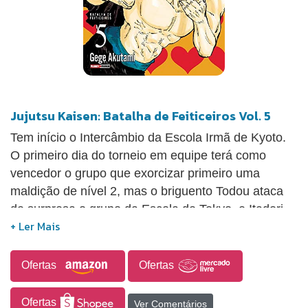
Jujutsu Kaisen: Batalha de Feiticeiros Vol. 5
Tem início o Intercâmbio da Escola Irmã de Kyoto.
O primeiro dia do torneio em equipe terá como
vencedor o grupo que exorcizar primeiro uma
maldição de nível 2, mas o briguento Todou ataca
de surpresa o grupo da Escola de Tokyo, e Itadori
recebe a tarefa de enfrentá-lo. O que ele não
esperava é que o restante da equipe da Escola de
Kyoto apareceria para se juntar ao confronto!!
Ofertas
Ofertas
Ofertas
Ver Comentários