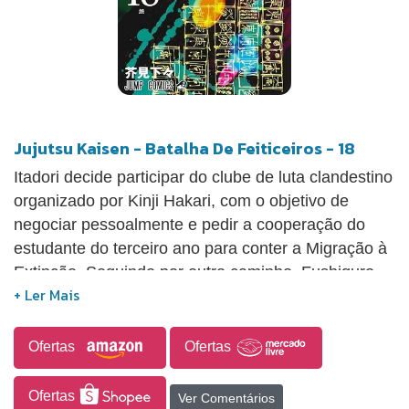
Jujutsu Kaisen - Batalha De Feiticeiros - 18
Itadori decide participar do clube de luta clandestino
organizado por Kinji Hakari, com o objetivo de
negociar pessoalmente e pedir a cooperação do
estudante do terceiro ano para conter a Migração à
Extinção. Seguindo por outro caminho, Fushiguro
se infiltra no local, mas o feitiço de um aliado de
Hakari o impede de avançar.
Ofertas
Ofertas
Ofertas
Ver Comentários