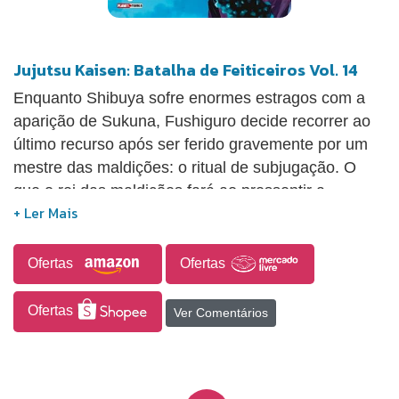
Jujutsu Kaisen: Batalha de Feiticeiros Vol. 14
Enquanto Shibuya sofre enormes estragos com a
aparição de Sukuna, Fushiguro decide recorrer ao
último recurso após ser ferido gravemente por um
mestre das maldições: o ritual de subjugação. O
que o rei das maldições fará ao pressentir a
convocação de um poderoso shikigami?
Ofertas
Ofertas
Ofertas
Ver Comentários