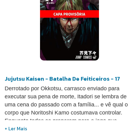
Jujutsu Kaisen - Batalha De Feiticeiros - 17
Derrotado por Okkotsu, carrasco enviado para
executar sua pena de morte, Itadori se lembra de
uma cena do passado com a família... e vê qual o
corpo que Noritoshi Kamo costumava controlar.
Enquanto todos se preparam para o jogo que
promoverá a matança entre feiticeiros Jujutsu, Maki
se dirige para a sede do clã Zenin.