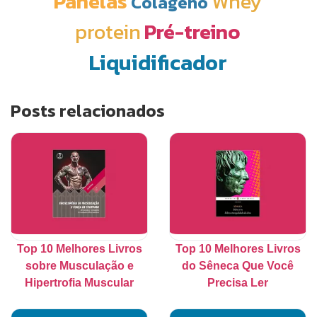
Panelas
Whey
Colágeno
protein
Pré-treino
Liquidificador
Posts relacionados
Top 10 Melhores Livros
Top 10 Melhores Livros
sobre Musculação e
do Sêneca Que Você
Hipertrofia Muscular
Precisa Ler