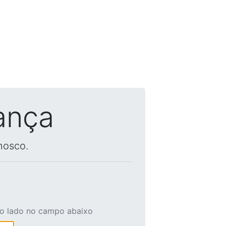
ança
nosco.
ao lado no campo abaixo