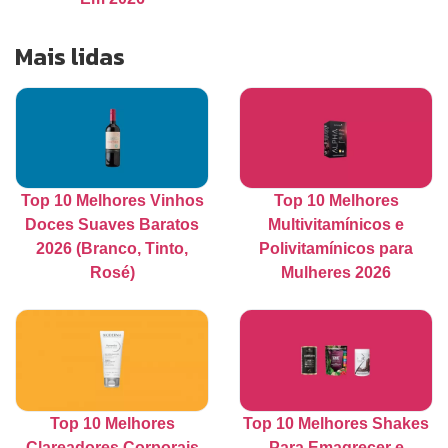
Mais lidas
Top 10 Melhores Vinhos
Top 10 Melhores
Doces Suaves Baratos
Multivitamínicos e
2026 (Branco, Tinto,
Polivitamínicos para
Rosé)
Mulheres 2026
Top 10 Melhores
Top 10 Melhores Shakes
Clareadores Corporais
Para Emagrecer e