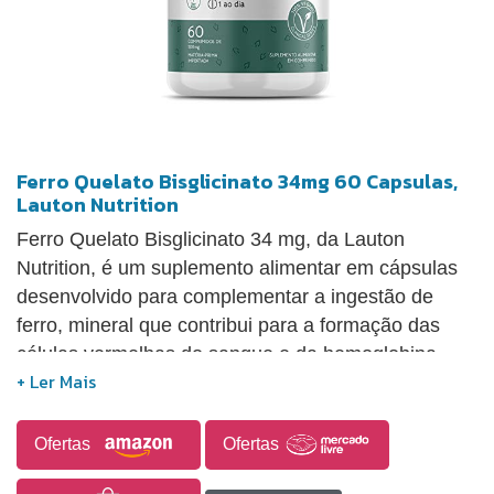
Ferro Quelato Bisglicinato 34mg 60 Capsulas,
Lauton Nutrition
Ferro Quelato Bisglicinato 34 mg, da Lauton
Nutrition, é um suplemento alimentar em cápsulas
desenvolvido para complementar a ingestão de
ferro, mineral que contribui para a formação das
células vermelhas do sangue e da hemoglobina,
auxilia no transporte de oxigênio pelo organismo e
participa do metabolismo energético. A embalagem
contém 60 cápsulas e integra a linha Clinical Series
Ofertas
Ofertas
da marca. Seu consumo deve seguir as orientações