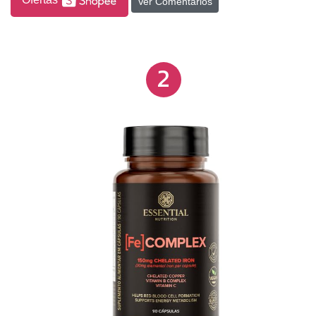
Ver Comentários
liberando o conteúdo para absorção imediata. O Bio
Ferro é a escolha ideal para quem busca não
apenas suprir a carência de ferro, mas também
2
garantir um equilíbrio nutricional adequado e
aproveitar os benefícios do ferro bisglicinato em
conjunto com a vitamina C.