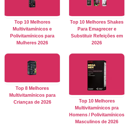
Top 10 Melhores
Top 10 Melhores Shakes
Multivitamínicos e
Para Emagrecer e
Polivitamínicos para
Substituir Refeições em
Mulheres 2026
2026
Top 8 Melhores
Multivitamínicos para
Top 10 Melhores
Crianças de 2026
Multivitamínicos pra
Homens / Polivitamínicos
Masculinos de 2026