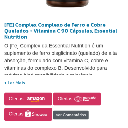
[FE] Complex Complexo de Ferro e Cobre
Quelados + Vitamina C 90 Cápsulas, Essential
Nutrition
O [Fe] Complex da Essential Nutrition é um
suplemento de ferro bisglicinato (quelado) de alta
absorção, formulado com vitamina C, cobre e
vitaminas do complexo B. Desenvolvido para
máxima biodisponibilidade e tolerância
gastrointestinal, auxilia na formação de células
vermelhas, transporte de oxigênio, metabolismo
energético e sistema imune.
Ofertas
Ofertas
Ofertas
Ver Comentários