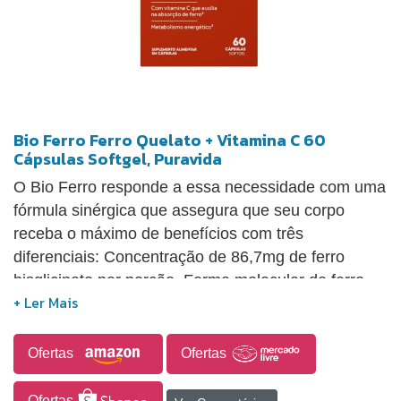
Bio Ferro Ferro Quelato + Vitamina C 60
Cápsulas Softgel, Puravida
O Bio Ferro responde a essa necessidade com uma
fórmula sinérgica que assegura que seu corpo
receba o máximo de benefícios com três
diferenciais: Concentração de 86,7mg de ferro
bisglicinato por porção. Forma molecular de ferro
bisglicinato, em vez de sulfato ferroso. Entrega em
cápsula soft gel que traz mais conforto ao engolir,
pois são mais macias em comparação com
Ofertas
Ofertas
comprimidos ou cápsulas duras. O invólucro de
gelatina se dissolve rapidamente no estômago,
Ofertas