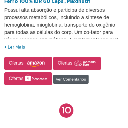
Ferro 100% IDR 60 Cáps., Maxinutri
Possui alta absorção e participa de diversos
processos metabólicos, incluindo a síntese de
hemoglobina, mioglobina, transporte do oxigênio
para todas as células do corp. Um co-fator para
várias reações enzimáticas. A suplementação oral
com ferro melhora os níveis de hemoglobina e
ferritina, não só durante a gestação, mas também
no pós-parto.
Ofertas
Ofertas
Ofertas
Ver Comentários
10