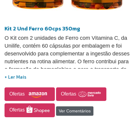
Kit 2 Und Ferro 60cps 350mg
O Kit com 2 unidades de Ferro com Vitamina C, da
Unilife, contém 60 cápsulas por embalagem e foi
desenvolvido para complementar a ingestão desses
nutrientes na rotina alimentar. O ferro contribui para
a formação da hemoglobina e para o transporte de
oxigênio no organismo, enquanto a vitamina C
auxilia na absorção do ferro e contribui para a
síntese de colágeno, a ação antioxidante e o
Ofertas
Ofertas
funcionamento normal do sistema imune. O
consumo deve seguir as orientações do rótulo e de
Ofertas
Ver Comentários
um profissional de saúde, especialmente em casos
de suspeita de anemia, gestação, uso de
medicamentos ou outras condições específicas.