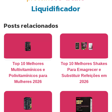
Liquidificador
Posts relacionados
Top 10 Melhores
Top 10 Melhores Shakes
Multivitamínicos e
Para Emagrecer e
Polivitamínicos para
Substituir Refeições em
Mulheres 2026
2026