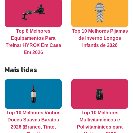
Top 8 Melhores
Top 10 Melhores Pijamas
Equipamentos Para
de Inverno Longos
Treinar HYROX Em Casa
Infantis de 2026
Em 2026
Mais lidas
Top 10 Melhores Vinhos
Top 10 Melhores
Doces Suaves Baratos
Multivitamínicos e
2026 (Branco, Tinto,
Polivitamínicos para