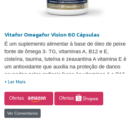
Vitafor Omegafor Vision 60 Cápsulas
É um suplemento alimentar à base de óleo de peixe
fonte de ômega 3- TG, vitaminas A, B12 e E,
cisteína, taurina, luteína e zeaxantina A vitamina E é
um antioxidante que auxilia na proteção de danos
causados pelos radicais livres As vitaminas A e B12
auxiliam no funcionamento do sistema imune A
vitamina A auxilia na visão, no metabolismo do
ferro, no processo de diferenciação celular e
Ofertas
Ofertas
contribui para a manutenção da pele e de mucosas
Ver Comentários