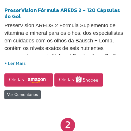
PreserVision Fórmula AREDS 2 – 120 Cápsulas
de Gel
PreserVision AREDS 2 Formula Suplemento de
vitamina e mineral para os olhos, dos especialistas
em cuidados com os olhos da Bausch + Lomb,
contém os níveis exatos de seis nutrientes
recomendados pelo National Eye Institute. Os 6
nutrientes encontrados nessas vitaminas para
saúde dos olhos incluem luteína, zeaxantina,
vitamina E, vitamina C, zinco e cobre.
Ofertas
Ofertas
Ver Comentários
2