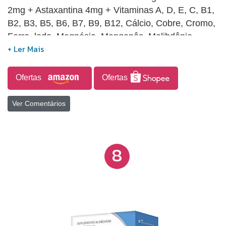
2mg + Astaxantina 4mg + Vitaminas A, D, E, C, B1,
B2, B3, B5, B6, B7, B9, B12, Cálcio, Cobre, Cromo,
Ferro, lodo, Magnésio, Manganês, Molibdênio,
Selênio e Zinco Luteína 20mg + Zeaxantina 2mg +
Astaxantina 4mg + Vitaminas.
Ofertas
Ofertas
Ver Comentários
8