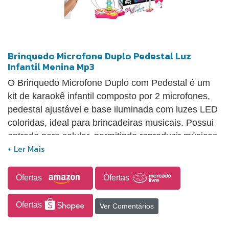
Brinquedo Microfone Duplo Pedestal Luz
Infantil Menina Mp3
O Brinquedo Microfone Duplo com Pedestal é um
kit de karaokê infantil composto por 2 microfones,
pedestal ajustável e base iluminada com luzes LED
coloridas, ideal para brincadeiras musicais. Possui
entrada para celular, permitindo reproduzir músicas
por meio de smartphone, além de alto-falante
integrado e luzes multicoloridas que piscam
conforme o ritmo da música. O pedestal conta com
Ofertas
Ofertas
suporte duplo para microfones, base estável e
ajuste de altura para se adaptar a diferentes idades.
Ofertas
Ver Comentários
Produzido em plástico ABS resistente, o produto
mede aproximadamente 38,5 cm de altura, 24 cm