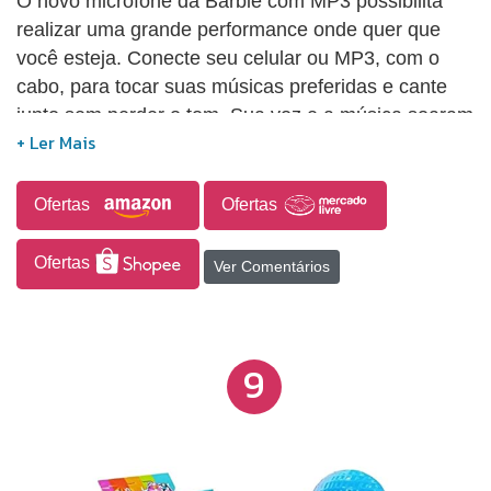
O novo microfone da Barbie com MP3 possibilita
realizar uma grande performance onde quer que
você esteja. Conecte seu celular ou MP3, com o
cabo, para tocar suas músicas preferidas e cante
junto sem perder o tom. Sua voz e a música soaram
pela pequena saída de som que fica na base do
microfone. O show fica ainda mais completo com as
coloridas luzes de LED que brilham em seu bocal.
Ofertas
Ofertas
Funciona com 3 pilhas AAA (não inclusas).
Recomendação: 3+
Ofertas
Ver Comentários
9