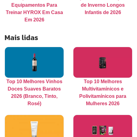
Equipamentos Para
de Inverno Longos
Treinar HYROX Em Casa
Infantis de 2026
Em 2026
Mais lidas
Top 10 Melhores Vinhos
Top 10 Melhores
Doces Suaves Baratos
Multivitamínicos e
2026 (Branco, Tinto,
Polivitamínicos para
Rosé)
Mulheres 2026