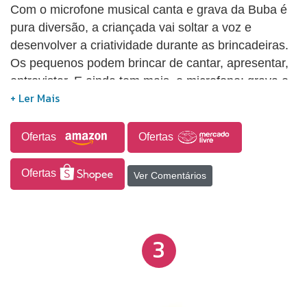
Com o microfone musical canta e grava da Buba é
pura diversão, a criançada vai soltar a voz e
desenvolver a criatividade durante as brincadeiras.
Os pequenos podem brincar de cantar, apresentar,
entrevistar. E ainda tem mais, o microfone: grava e
reproduz a voz, vem com músicas e efeitos
sonoros, tem luzes multicoloridas e lanterna na
parte inferior.
Ofertas
Ofertas
Ofertas
Ver Comentários
3