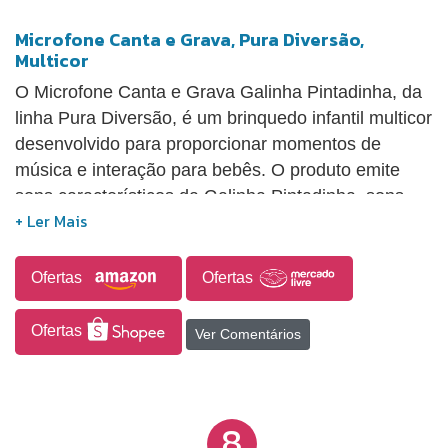
Microfone Canta e Grava, Pura Diversão,
Multicor
O Microfone Canta e Grava Galinha Pintadinha, da
linha Pura Diversão, é um brinquedo infantil multicor
desenvolvido para proporcionar momentos de
música e interação para bebês. O produto emite
sons característicos da Galinha Pintadinha, sons
divertidos ao ser chacoalhado e conta com botão
ABC, que reproduz trechos de músicas como “Do-
Ré-Mi-Fá”, “Galinha Pintadinha 3” e “Seu Lobato”.
Ofertas
Ofertas
Também possui função de gravação, permitindo
registrar até 12 segundos de áudio ao segurar o
Ofertas
Ver Comentários
botão microfone, além do botão REC para
reproduzir o som gravado. O bico com luzes
piscantes acompanha a brincadeira, tornando a
8
experiência mais visual e divertida.