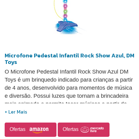
Microfone Pedestal Infantil Rock Show Azul, DM
Toys
O Microfone Pedestal Infantil Rock Show Azul DM
Toys é um brinquedo indicado para crianças a partir
de 4 anos, desenvolvido para momentos de música
e diversão. Possui luzes que tornam a brincadeira
mais animada e permite tocar músicas a partir de
MP3 player ou smartphone, não inclusos. O produto
utiliza 3 pilhas AA, que também não acompanham o
item, e oferece uma experiência lúdica para a
Ofertas
Ofertas
criança brincar de cantar e se sentir como uma