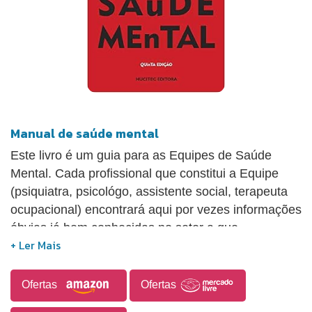
Manual de saúde mental
Este livro é um guia para as Equipes de Saúde
Mental. Cada profissional que constitui a Equipe
(psiquiatra, psicológo, assistente social, terapeuta
ocupa­cional) encontrará aqui por vezes informações
óbvias já bem conhecidas no setor a que
individualmente pertence. Mas se deparará também
com um conjunto de conhecimentos diferentes e
pontos de vista singulares que contribuirão para que
Ofertas
Ofertas
a Equipe consiga um ponto de vista unitário.