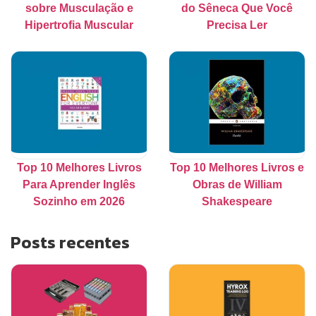
sobre Musculação e
do Sêneca Que Você
Hipertrofia Muscular
Precisa Ler
Top 10 Melhores Livros
Top 10 Melhores Livros e
Para Aprender Inglês
Obras de William
Sozinho em 2026
Shakespeare
Posts recentes