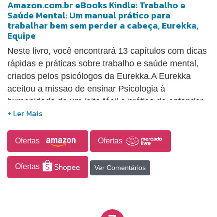
Amazon.com.br eBooks Kindle: Trabalho e
Saúde Mental: Um manual prático para
trabalhar bem sem perder a cabeça, Eurekka,
Equipe
Neste livro, você encontrará 13 capítulos com dicas
rápidas e práticas sobre trabalho e saúde mental,
criados pelos psicólogos da Eurekka.A Eurekka
aceitou a missao de ensinar Psicologia à
humanidade de um jeito fácil e prático de entender,
para que nenhum potencial humano seja
desperdiçado.A Eurekka é uma empresa que
mistura Psicologia, Tecnologia e Criatividade,
Ofertas
Ofertas
revolucionando a saúde mental na internet,
vendendo mais de 40 mil exemplares de livros,
Ofertas
Ver Comentários
produzindo mais de 400 vídeos educativos, que já
foram vistos mais de 30 milhões de vezes e
geraram mais de um milhão de seguidores. Esse
serviço de utilidade pública transformou a Eurekka