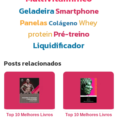
Geladeira
Smartphone
Panelas
Whey
Colágeno
protein
Pré-treino
Liquidificador
Posts relacionados
Top 10 Melhores Livros
Top 10 Melhores Livros