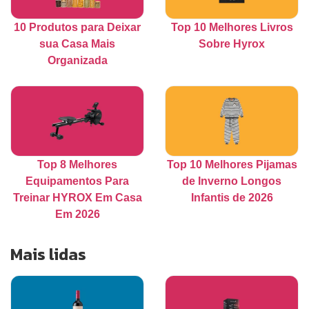
10 Produtos para Deixar
Top 10 Melhores Livros
sua Casa Mais
Sobre Hyrox
Organizada
Top 8 Melhores
Top 10 Melhores Pijamas
Equipamentos Para
de Inverno Longos
Treinar HYROX Em Casa
Infantis de 2026
Em 2026
Mais lidas