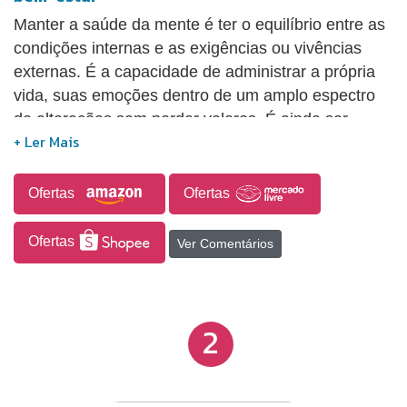
Manter a saúde da mente é ter o equilíbrio entre as
condições internas e as exigências ou vivências
externas. É a capacidade de administrar a própria
vida, suas emoções dentro de um amplo espectro
de alterações sem perder valores. É ainda ser
responsável pelos seus atos, buscar viver a vida na
sua total plenitude, respeitar o outro, estar de bem
consigo e com as pessoas ao seu redor. As
Ofertas
Ofertas
questões deste livro-caixinha® vão ajudá-lo na
busca por uma melhor qualidade de vida.
Ofertas
Ver Comentários
2