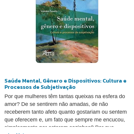
psicologias ao feminismo. Seu fundamento é, a
partir de uma substantivação do que seja a própria
ideia de subjetividade, qualificar o que seriam os
sujeitos femininos, vistos assim como detentores de
um modo específico e intrínseco de subjetividade.
Falar dessa maneira em subjetividade feminina
acaba mais uma vez reforçando os regimes da
diferença, naturalizando processos que são
construídos histórica e politicamente.(...)
Saúde Mental, Gênero e Dispositivos: Cultura e
Processos de Subjetivação
Por que mulheres têm tantas queixas na esfera do
amor? De se sentirem não amadas, de não
receberem tanto afeto quanto gostariam ou sentem
que oferecem e, um fato que sempre me encucou,
simplesmente por estarem sozinhas? Por que