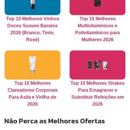
Top 10 Melhores Vinhos
Top 10 Melhores
Doces Suaves Baratos
Multivitamínicos e
2026 (Branco, Tinto,
Polivitamínicos para
Rosé)
Mulheres 2026
Top 10 Melhores
Top 10 Melhores Shakes
Clareadores Corporais
Para Emagrecer e
Para Axila e Virilha de
Substituir Refeições em
2026
2026
Não Perca as Melhores Ofertas