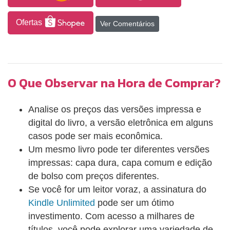
preparados para oferecer um tipo de cuidado
diferenciado. Entre esses profissionais, destaca-se
Ofertas
Ver Comentários
o trabalhador de nível médio, que desempenha um
papel de ligação fundamental entre o serviço, o
paciente, sua família e a comunidade. O objetivo
desta coletânea é contribuir para a formação e a
O Que Observar na Hora de Comprar?
capacitação desses trabalhadores. Os transtornos
mentais são abordados em uma dimensão ampla
Analise os preços das versões impressa e
ao longo do livro, que aborda temas como políticas
digital do livro, a versão eletrônica em alguns
de saúde e de saúde mental no Brasil, saúde
casos pode ser mais econômica.
mental na atenção básica, estratégias de
Um mesmo livro pode ter diferentes versões
intervenção e terapêuticas. Em acesso comercial no
impressas: capa dura, capa comum e edição
SciELO Livros
de bolso com preços diferentes.
https://doi.org/10.7476/9788575415115
Se você for um leitor voraz, a assinatura do
Kindle Unlimited
pode ser um ótimo
investimento. Com acesso a milhares de
títulos, você pode explorar uma variedade de