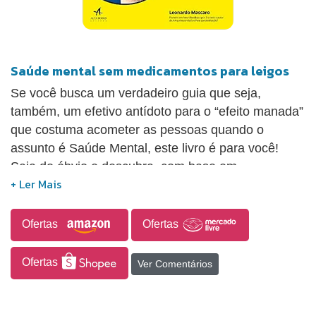
Saúde mental sem medicamentos para leigos
Se você busca um verdadeiro guia que seja,
também, um efetivo antídoto para o “efeito manada”
que costuma acometer as pessoas quando o
assunto é Saúde Mental, este livro é para você!
Saia do óbvio e descubra, com base em
informações objetivas e atualizadas de neurociência
de ponta, tudo o que precisa saber sobre as
chamadas desordens mentais ― como depressão,
Ofertas
Ofertas
ansiedade, TOC e TDAH, entre outras ―, seu
diagnóstico e como realizar seu tratamento sem o
Ofertas
Ver Comentários
uso de medicamentos! Tudo explicado de forma
direta, precisa e segura para orientá-lo na
caminhada de superação de sua condição.