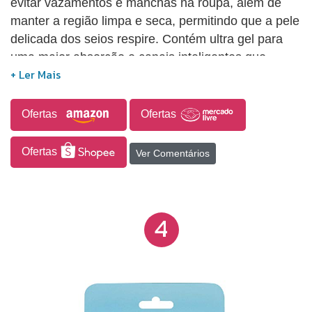
evitar vazamentos e manchas na roupa, além de
manter a região limpa e seca, permitindo que a pele
delicada dos seios respire. Contém ultra gel para
uma maior absorção e canais inteligentes que
distribuem o fluxo do leite de maneira uniforme e
evitam o acúmulo do líquido no centro. Possuem
um prático adesivo de fixação para perfeita
Ofertas
Ofertas
aderência ao sutiã.
Ofertas
Ver Comentários
4