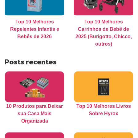
Top 10 Melhores
Top 10 Melhores
Repelentes Infantis e
Carrinhos de Bebê de
Bebês de 2026
2025 (Burigotto, Chicco,
outros)
Posts recentes
10 Produtos para Deixar
Top 10 Melhores Livros
sua Casa Mais
Sobre Hyrox
Organizada