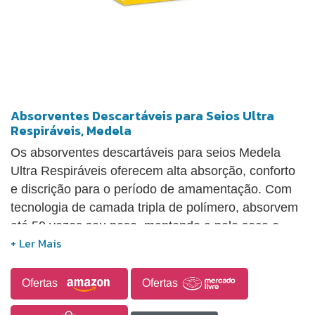
Absorventes Descartáveis para Seios Ultra
Respiráveis, Medela
Os absorventes descartáveis para seios Medela
Ultra Respiráveis oferecem alta absorção, conforto
e discrição para o período de amamentação. Com
tecnologia de camada tripla de polímero, absorvem
até 50 vezes seu peso, mantendo a pele seca e
protegendo as roupas contra vazamentos. A
camada externa é respirável, evitando acúmulo de
umidade e promovendo circulação de ar. Com
Ofertas
Ofertas
apenas 1,6 mm de espessura e contorno