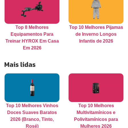
Top 8 Melhores
Top 10 Melhores Pijamas
Equipamentos Para
de Inverno Longos
Treinar HYROX Em Casa
Infantis de 2026
Em 2026
Mais lidas
Top 10 Melhores Vinhos
Top 10 Melhores
Doces Suaves Baratos
Multivitamínicos e
2026 (Branco, Tinto,
Polivitamínicos para
Rosé)
Mulheres 2026