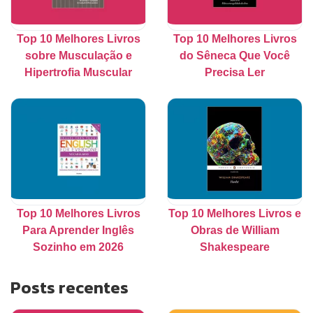
Top 10 Melhores Livros
Top 10 Melhores Livros
sobre Musculação e
do Sêneca Que Você
Hipertrofia Muscular
Precisa Ler
Top 10 Melhores Livros
Top 10 Melhores Livros e
Para Aprender Inglês
Obras de William
Sozinho em 2026
Shakespeare
Posts recentes