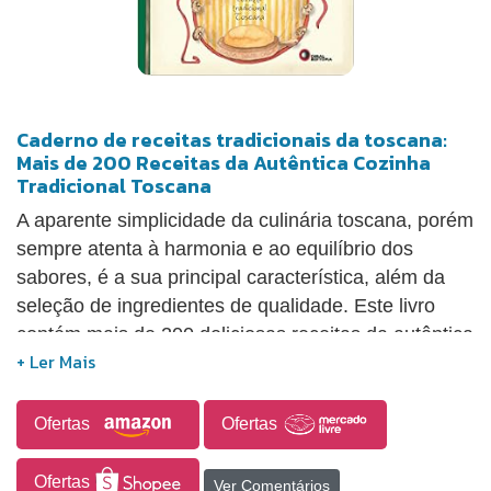
Caderno de receitas tradicionais da toscana:
Mais de 200 Receitas da Autêntica Cozinha
Tradicional Toscana
A aparente simplicidade da culinária toscana, porém
sempre atenta à harmonia e ao equilíbrio dos
sabores, é a sua principal característica, além da
seleção de ingredientes de qualidade. Este livro
contém mais de 200 deliciosas receitas da autêntica
culinária toscana, incluindo massas, carnes e
doces.São receitas 'de família', passadas de avós
para netas, que irão trazer muito prazer à sua
Ofertas
Ofertas
mesa.
Ofertas
Ver Comentários