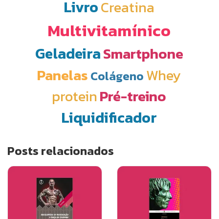
Livro
Creatina
Multivitamínico
Geladeira
Smartphone
Panelas
Whey
Colágeno
protein
Pré-treino
Liquidificador
Posts relacionados