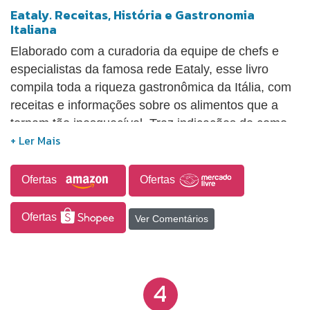
Eataly. Receitas, História e Gastronomia
Italiana
Elaborado com a curadoria da equipe de chefs e
especialistas da famosa rede Eataly, esse livro
compila toda a riqueza gastronômica da Itália, com
receitas e informações sobre os alimentos que a
tornam tão inesquecível. Traz indicações de como
montar uma despensa versátil, baseada em
ingredientes-chave, entre eles azeite, aceto
balsâmico, tomate, queijos, carnes curadas,
Ofertas
Ofertas
conservas, mel, massas secas, pães, leguminosas,
hortaliças, cogumelos, carnes, chocolate, vinho e
Ofertas
Ver Comentários
café, e orienta como combiná-los à maneira italiana
em sugestões práticas e rápidas ou mais
elaboradas, como a Panzanella (salada de pão), a
4
Alcachofra à moda romana, a Scafata (cozido de
legumes), o Agnello ala scottadito (costeleta de