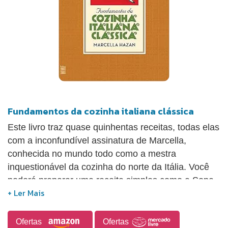
Fundamentos da cozinha italiana clássica
Este livro traz quase quinhentas receitas, todas elas
com a inconfundível assinatura de Marcella,
conhecida no mundo todo como a mestra
inquestionável da cozinha do norte da Itália. Você
poderá preparar uma receita simples como a Sopa
Camponesa Toscana com repolho e feijão, ou a
minuciosa Alcachofra Crocante; ou aventurar-se no
preparo de uma iguaria conhecida como o porta-
Ofertas
Ofertas