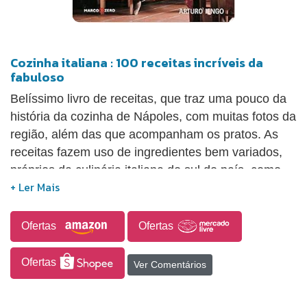
Cozinha italiana : 100 receitas incríveis da
fabuloso
Belíssimo livro de receitas, que traz uma pouco da
história da cozinha de Nápoles, com muitas fotos da
região, além das que acompanham os pratos. As
receitas fazem uso de ingredientes bem variados,
próprios da culinária italiana do sul do país, como
peixes, frutos do mar, massas, grãos, verduras e
legumes frescos. Destaca-se também a predileção
de seus habitantes por vinho, queijo, azeite e café
Ofertas
Ofertas
de inigualável qualidade, sempre presentes na
gastronomia de todo o mundo.
Ofertas
Ver Comentários