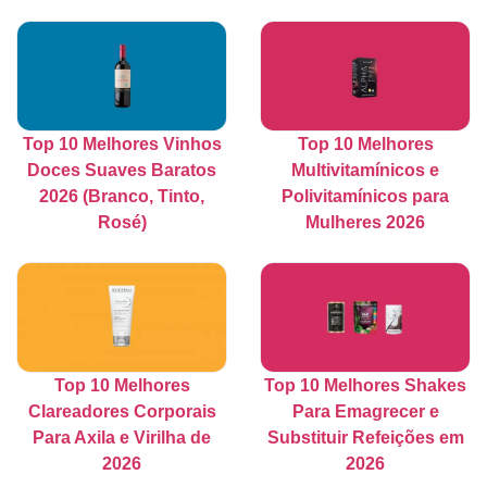
Top 10 Melhores Vinhos
Top 10 Melhores
Doces Suaves Baratos
Multivitamínicos e
2026 (Branco, Tinto,
Polivitamínicos para
Rosé)
Mulheres 2026
Top 10 Melhores
Top 10 Melhores Shakes
Clareadores Corporais
Para Emagrecer e
Para Axila e Virilha de
Substituir Refeições em
2026
2026