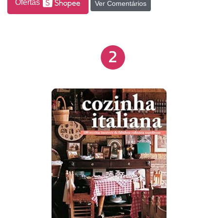
Ofertas
Ver Comentários
chefs italianos: Massimiliano Alajmo, Gaetano Alia,
Massimo Bottura, Teresa Buongiorno, Flavio Costa,
Accursio Craparo, Enrico Crippa, Alfonso Iaccarino,
2
Roberto Petza, Valeria Piccini, Niko Romito, Nadia e
Giovanni Santini. - QR Codes que dão acesso a
vídeos que detalham ainda mais o processo de oito
técnicas da culinária italiana.