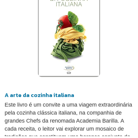
da história dos lugares ou de personagens
relacionados às receitas. "Uma forma deliciosa de
descobrir que na Itália tem muito mais que
espaguete, pizza e lasanha e também uma boa
pedida para conhecer mais a cozinha tão
regionalizada desse país." Revista Menu"(...) não é
apenas um manual de receitas. É também um relato
de como vivem as pessoas nas diversas regiões da
Itália." Luciana Angelo - Revista Quem
A arte da cozinha italiana
Este livro é um convite a uma viagem extraordinária
pela cozinha clássica italiana, na companhia de
grandes Chefs da renomada Academia Barilla. A
cada receita, o leitor vai explorar um mosaico de
tradições que constituem uma herança conjunta de