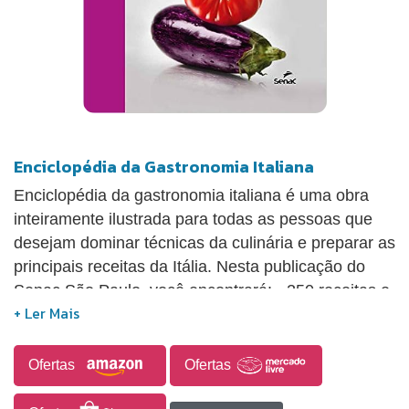
Enciclopédia da Gastronomia Italiana
Enciclopédia da gastronomia italiana é uma obra
inteiramente ilustrada para todas as pessoas que
desejam dominar técnicas da culinária e preparar as
principais receitas da Itália. Nesta publicação do
Senac São Paulo, você encontrará: - 250 receitas e
técnicas explicadas passo a passo. - Técnicas
essenciais para fazer massas frescas, polenta,
risoto, grissinis e diferentes molhos. - Receitas da
Ofertas
Ofertas
cozinha italiana que acrescentarão um toque
italiano às refeições. - Receitas de importantes