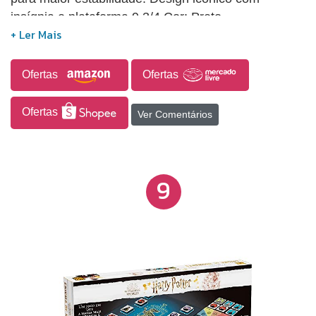
insígnia e plataforma 9 3/4.Cor: Preto.
Ofertas
Ofertas
Ofertas
Ver Comentários
9