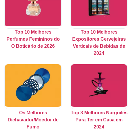
Top 10 Melhores
Top 10 Melhores
Perfumes Femininos do
Expositores Cervejeiras
O Boticário de 2026
Verticais de Bebidas de
2024
Os Melhores
Top 3 Melhores Narguilés
Dichavador/Moedor de
Para Ter em Casa em
Fumo
2024