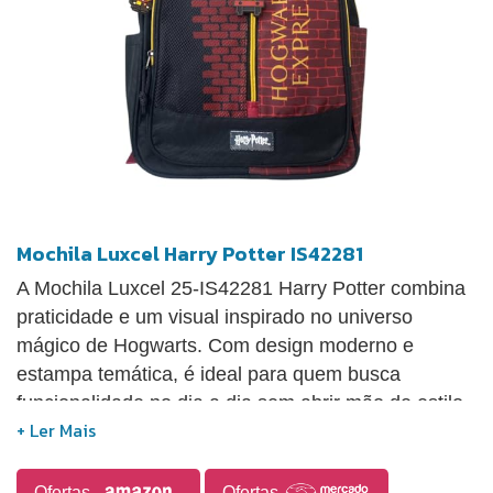
Mochila Luxcel Harry Potter IS42281
A Mochila Luxcel 25-IS42281 Harry Potter combina
praticidade e um visual inspirado no universo
mágico de Hogwarts. Com design moderno e
estampa temática, é ideal para quem busca
funcionalidade no dia a dia sem abrir mão de estilo.
Produzida com material resistente e acabamento de
qualidade, conta com um compartimento principal
amplo, perfeito para livros, cadernos, estojo e
Ofertas
Ofertas