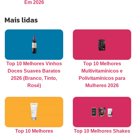
Em 2026
Mais lidas
Top 10 Melhores Vinhos
Top 10 Melhores
Doces Suaves Baratos
Multivitamínicos e
2026 (Branco, Tinto,
Polivitamínicos para
Rosé)
Mulheres 2026
Top 10 Melhores
Top 10 Melhores Shakes