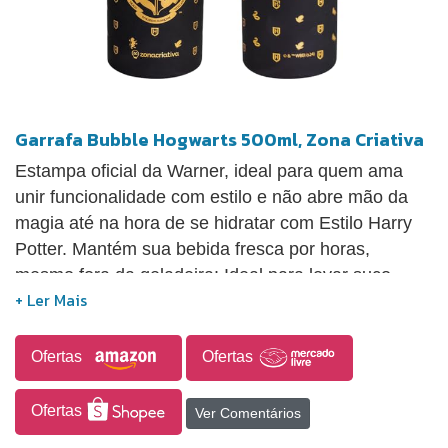
Garrafa Bubble Hogwarts 500ml, Zona Criativa
Estampa oficial da Warner, ideal para quem ama
unir funcionalidade com estilo e não abre mão da
magia até na hora de se hidratar com Estilo Harry
Potter. Mantém sua bebida fresca por horas,
mesmo fora da geladeira: Ideal para levar suco
natural, chá ou água durante a manhã, no almoço
ou no lanche da tarde, mesmo sem bolsa térmica.
Tampa rosqueável com vedação em silicone:
Ofertas
Ofertas
Segurança contra vazamentos na bolsa ou mochila,
sem precisar improvisar com saquinhos ou
Ofertas
Ver Comentários
proteções extras. Design criativo e presenteável: