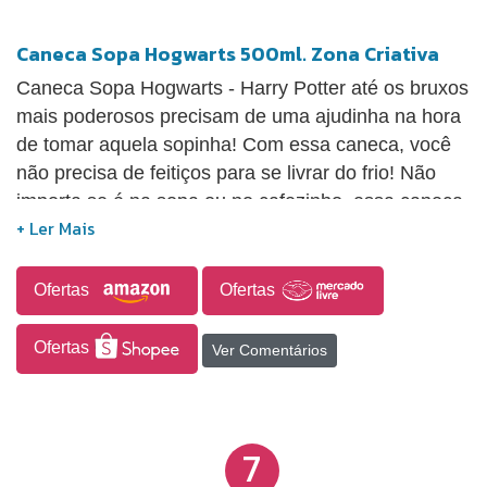
Caneca Sopa Hogwarts 500ml. Zona Criativa
Caneca Sopa Hogwarts - Harry Potter até os bruxos
mais poderosos precisam de uma ajudinha na hora
de tomar aquela sopinha! Com essa caneca, você
não precisa de feitiços para se livrar do frio! Não
importa se é na sopa ou no cafezinho, essa caneca
te acompanha em todas as suas aventuras! Feita
em porcelana, com 500ml.
Ofertas
Ofertas
Ofertas
Ver Comentários
7