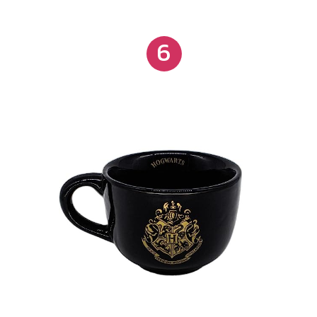
Com estampas exclusivas e acabamento
impecável, é a companhia perfeita para o dia a dia
6
ou uma ótima opção para presentear. Compacta e
feita com materiais resistentes: perfeita para quem
precisa de praticidade sem abrir mão da hidratação
ao longo do dia.