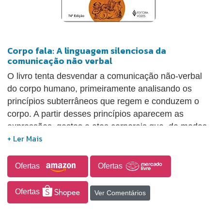
Corpo fala: A linguagem silenciosa da
comunicação não verbal
O livro tenta desvendar a comunicação não-verbal
do corpo humano, primeiramente analisando os
princípios subterrâneos que regem e conduzem o
corpo. A partir desses princípios aparecem as
expressões, gestos e atos corporais que, de modos
característicos estilizados ou inovadores,
expressam sentimentos, concepções, ou
posicionamentos internos. Acompanham 350
Ofertas
Ofertas
ilustrações.
Ofertas
Ver Comentários