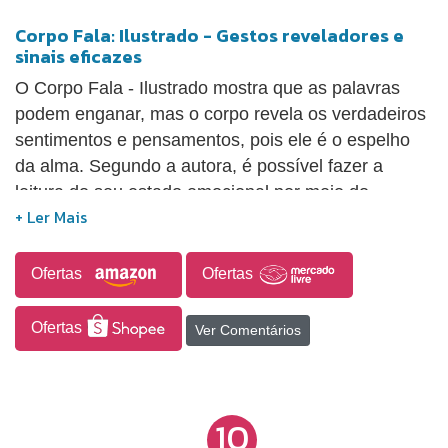
Corpo Fala: Ilustrado - Gestos reveladores e
sinais eficazes
O Corpo Fala - Ilustrado mostra que as palavras
podem enganar, mas o corpo revela os verdadeiros
sentimentos e pensamentos, pois ele é o espelho
da alma. Segundo a autora, é possível fazer a
leitura do seu estado emocional por meio do
comportamento e, adotando diferentes posturas,
você pode alterar esse estado emocional. Seguindo
as ilustrações presentes no livro, você pode
Ofertas
Ofertas
aprender a ter uma atitude convincente,
empregando os seus sinais corporais com
Ofertas
Ver Comentários
objetividade.
10