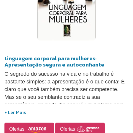
comunicação verbal e corporal; Se sair bem em
situações de conflito; Lidar com o estresse das
apresentações importantes e evitar o “branco”; Usar
o storytelling a seu favor; Eliminar os ruídos de sua
mensagem para o outro; Ter uma comunicação
eficaz e objetiva!
Linguagem corporal para mulheres:
Apresentação segura e autoconfiante
O segredo do sucesso na vida e no trabalho é
bastante simples: a apresentação é o que conta! É
claro que você também precisa ser competente.
Mas se o seu semblante contradiz a sua
competência, de nada lhe servirá um diploma com
honras! Esta obra vai mostrar a você que, a partir
de alguns pontos-chave, é possível conquistar uma
presença forte. Você então exercerá um efeito
Ofertas
Ofertas