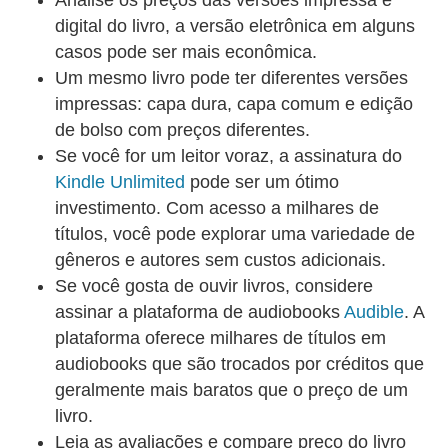
Analise os preços das versões impressa e
diferentes, este livro é útil para todas as áreas da
digital do livro, a versão eletrônica em alguns
vida prática, desde as relações familiares e íntimas
casos pode ser mais econômica.
até as profissionais.
Um mesmo livro pode ter diferentes versões
impressas: capa dura, capa comum e edição
de bolso com preços diferentes.
Se você for um leitor voraz, a assinatura do
Kindle Unlimited
pode ser um ótimo
investimento. Com acesso a milhares de
títulos, você pode explorar uma variedade de
gêneros e autores sem custos adicionais.
Se você gosta de ouvir livros, considere
assinar a plataforma de audiobooks
Audible
. A
plataforma oferece milhares de títulos em
audiobooks que são trocados por créditos que
geralmente mais baratos que o preço de um
livro.
Leia as avaliações e compare preço do livro