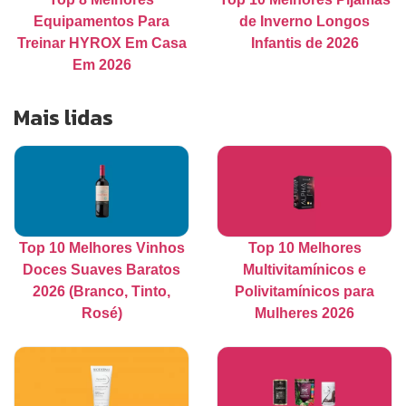
Equipamentos Para
de Inverno Longos
Treinar HYROX Em Casa
Infantis de 2026
Em 2026
Mais lidas
Top 10 Melhores Vinhos
Top 10 Melhores
Doces Suaves Baratos
Multivitamínicos e
2026 (Branco, Tinto,
Polivitamínicos para
Rosé)
Mulheres 2026