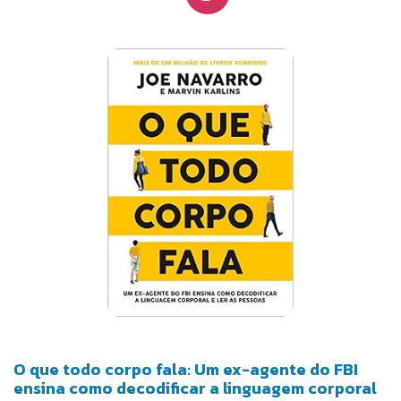
base científica, os autores de Por que os homens
fazem sexo e as mulheres fazem amor? explicam o
significado real de gestos que usamos no dia a dia,
como cruzar os braços, coçar o nariz e balançar a
cabeça, evitando os habituais mal-entendidos
causados pela contradição entre o que dizem
nossas palavras e nosso corpo. Este guia
fundamental ensina como melhorar os
relacionamentos, aumentando nossa capacidade de
comunicação e de entendimento com as pessoas.
O que todo corpo fala: Um ex-agente do FBI
ensina como decodificar a linguagem corporal