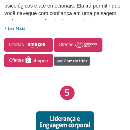
psicológicos e até emocionais. Ela irá permitir que
você navegue com confiança em uma paisagem
profissional complicada, fornecendo-lhe um
conjunto de ferramentas e técnicas da próxima
geração para que você seja decisivo, negocie de
forma resoluta e tenha excelência no trabalho que
Ofertas
Ofertas
realiza.
Ofertas
Ver Comentários
5