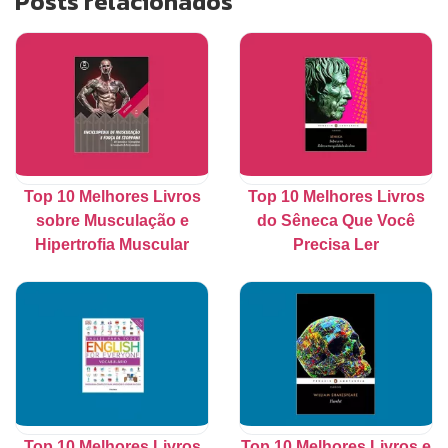
Posts relacionados
Top 10 Melhores Livros
Top 10 Melhores Livros
sobre Musculação e
do Sêneca Que Você
Hipertrofia Muscular
Precisa Ler
Top 10 Melhores Livros
Top 10 Melhores Livros e