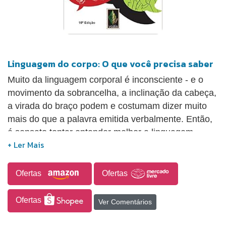
Linguagem do corpo: O que você precisa saber
Muito da linguagem corporal é inconsciente - e o
movimento da sobrancelha, a inclinação da cabeça,
a virada do braço podem e costumam dizer muito
mais do que a palavra emitida verbalmente. Então,
é sensato tentar entender melhor a linguagem
corporal. Ao ler os outros com maior precisão e
controlar mais o que projetamos, nossa vida
profissional, social e amorosa só têm a se
Ofertas
Ofertas
enriquecer.
Ofertas
Ver Comentários