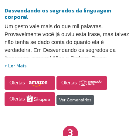
Desvendando os segredos da linguagem
corporal
Um gesto vale mais do que mil palavras.
Provavelmente você já ouviu esta frase, mas talvez
não tenha se dado conta do quanto ela é
verdadeira. Em Desvendando os segredos da
linguagem corporal Allan e Barbara Pease
esclarecem que 93% da comunicação humana é
feita através de expressões faciais e movimentos do
corpo. Quando aprendemos a prestar atenção em
Ofertas
Ofertas
nossa linguagem corporal e a interpretar
corretamente a dos outros, passamos a ter maior
Ofertas
Ver Comentários
controle sobre as situações, pois podemos
identificar sinais de abertura, de tédio, de atração
ou de rivalidade e agir de forma adequada aos
3
nossos objetivos. Com bom-humor e uma sólida