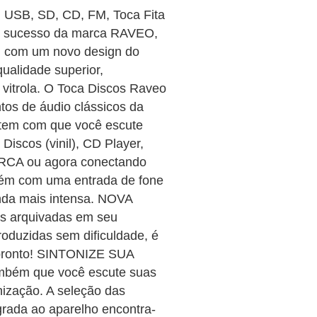
, USB, SD, CD, FM, Toca Fita
e sucesso da marca RAVEO,
o, com um novo design do
ualidade superior,
 vitrola. O Toca Discos Raveo
tos de áudio clássicos da
item com que você escute
Discos (vinil), CD Player,
o RCA ou agora conectando
mbém com uma entrada de fone
inda mais intensa. NOVA
arquivadas em seu
oduzidas sem dificuldade, é
 pronto! SINTONIZE SUA
bém que você escute suas
onização. A seleção das
grada ao aparelho encontra-