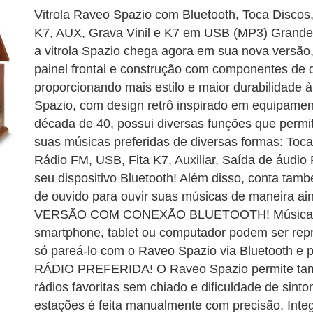
Vitrola Raveo Spazio com Bluetooth, Toca Discos
K7, AUX, Grava Vinil e K7 em USB (MP3) Grand
a vitrola Spazio chega agora em sua nova versã
painel frontal e construção com componentes de q
proporcionando mais estilo e maior durabilidade à
Spazio, com design retrô inspirado em equipamen
década de 40, possui diversas funções que perm
suas músicas preferidas de diversas formas: Toca 
Rádio FM, USB, Fita K7, Auxiliar, Saída de áudi
seu dispositivo Bluetooth! Além disso, conta ta
de ouvido para ouvir suas músicas de maneira a
VERSÃO COM CONEXÃO BLUETOOTH! Músicas 
smartphone, tablet ou computador podem ser repr
só pareá-lo com o Raveo Spazio via Bluetooth e
RÁDIO PREFERIDA! O Raveo Spazio permite tam
rádios favoritas sem chiado e dificuldade de sint
estações é feita manualmente com precisão. Inte