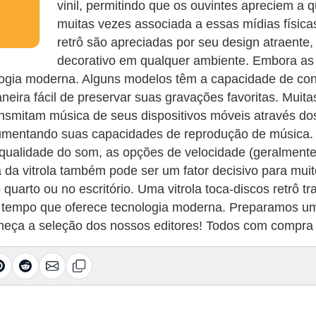
vinil, permitindo que os ouvintes apreciem a 
muitas vezes associada a essas mídias físicas
retrô são apreciadas por seu design atraent
decorativo em qualquer ambiente. Embora as 
logia moderna. Alguns modelos têm a capacidade de conv
aneira fácil de preservar suas gravações favoritas. Mui
ansmitam música de seus dispositivos móveis através dos 
aumentando suas capacidades de reprodução de música. 
 a qualidade do som, as opções de velocidade (geralmente
a da vitrola também pode ser um fator decisivo para muit
o quarto ou no escritório. Uma vitrola toca-discos retr
tempo que oferece tecnologia moderna. Preparamos uma 
heça a seleção dos nossos editores! Todos com compra 