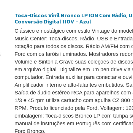
Toca-Discos Vinil Bronco LP ION Com Rádio, US
Conversão Digital 110V - Azul
Clássico e nostálgico com estilo Vintage do mod
Music Center: Toca-discos, Rádio, USB e Entrada 
rotação para todos os discos. Rádio AM/FM com 
Ford com os faróis iluminados. Mostradores redon
Volume e Sintonia Grave suas coleções de discos
em arquivo digital. Digitalize em um pen drive vi
computador. Entrada auxiliar para conectar e ouvir
Amplificador interno e alto-falantes embutidos. S
Saída de áudio estéreo RCA para aparelhos com a
1/3 e 45 rpm utiliza cartucho com agulha CZ-80
RPM. Produto licenciado pela Ford. Voltagem: 12
embalagem: Toca-discos Bronco LP com tampa su
manual de instruções em Português com certificad
Ford Bronco.