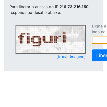
Para liberar o acesso
do IP
216.73.216.150
,
responda ao desafio abaixo.
Digite 
lado no
[trocar imagem]