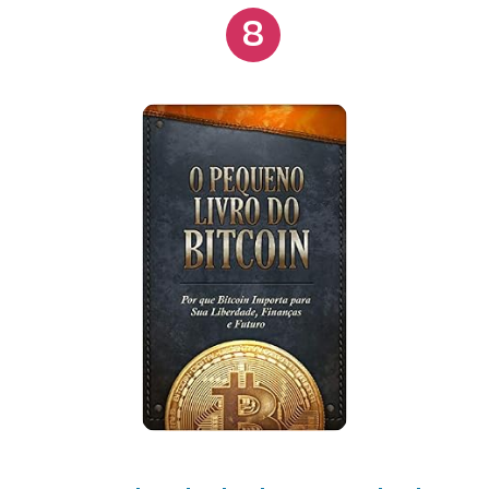
8
Bitcoin você pode transferir fundos de A para B em
qualquer parte do mundo sem jamais precisar
confiar em um terceiro para essa simples tarefa. O
Bitcoin é a maior inovação tecnológica desde a
internet, é revolucionário, sem precedentes e tem o
potencial de mudar o mundo de uma forma jamais
vista. À moeda, ele é o futuro. Ao avanço da
liberdade individual, é uma esperança e uma grata
novidade.