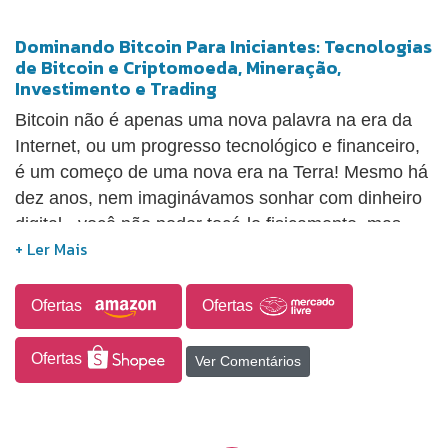
Dominando Bitcoin Para Iniciantes: Tecnologias
de Bitcoin e Criptomoeda, Mineração,
Investimento e Trading
Bitcoin não é apenas uma nova palavra na era da
Internet, ou um progresso tecnológico e financeiro,
é um começo de uma nova era na Terra! Mesmo há
dez anos, nem imaginávamos sonhar com dinheiro
digital - você não poder tocá-lo fisicamente, mas
poder possuí-lo e gastá-lo. Hoje isto é uma
realidade! A revolução Bitcoin cobriu o mundo
inteiro como uma onda enorme, mais e mais
Ofertas
Ofertas
pessoas interessadas neste "Ouro Digital". Nos
últimos anos, o Bitcoin passou de algo conhecido
Ofertas
Ver Comentários
apenas por alguns nerds de tecnologia a uma
moeda revolucionária que mudou, rapidamente, a
forma como pensamos sobre o conceito de