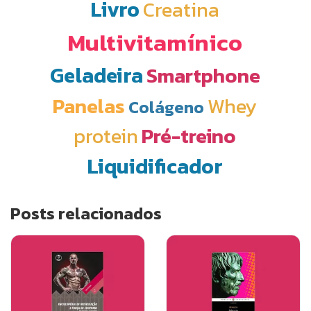
Livro
Creatina
Multivitamínico
Geladeira
Smartphone
Panelas
Whey
Colágeno
protein
Pré-treino
Liquidificador
Posts relacionados