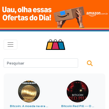
Bitcoin: A moeda na era ...
Bitcoin Red Pill ― O ...