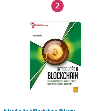
2
dinheiro. Você, sem dúvida, vê pagamentos por
Bitcoin aceitos em todos os tipos de lugares agora,
mas, se você pode acreditar, costumava ser um
procedimento bastante complicado encontrar
lugares que permitiam pagar em Bitcoin. Enfim,
para administrar o mundo, você precisa saber tudo.
Não podemos garantir que você saiba TUDO a
partir deste livro, mas podemos garantir que você
terá a noção de uma nova moeda - Bitcoin. - O que
é isso? - De onde veio? - Como utilizar? - É
realmente apenas dinheiro falso na Internet, criado
por traficantes de drogas? É exatamente isso que
responderemos neste livro. Abordaremos tudo o
que você precisa saber para começar com Bitcoin: -
entender as transações Blockchain e Bitcoin, - onde
manter sua Bitcoin (como escolher uma carteira
segura), - comprando Bitcoin, - investindo em
Introdução à Blockchain. Bitcoin.