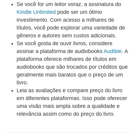
abstrata do bitcoin para servir como instrumento à
Se você for um leitor voraz, a assinatura do
prática dos crimes de lavagem de dinheiro, vocação
Kindle Unlimited
pode ser um ótimo
esta que tem por base as seguintes características
investimento. Com acesso a milhares de
das transações efetuadas por meio do criptoativo:
títulos, você pode explorar uma variedade de
não terem existência física; não dependerem da
gêneros e autores sem custos adicionais.
mediação de um terceiro; serem irreversíveis; terem
Se você gosta de ouvir livros, considere
alcance global; não permitirem a identificação
assinar a plataforma de audiobooks
Audible
. A
imediata das partes; baixo custo. O passo seguinte
plataforma oferece milhares de títulos em
é um relato sucinto de dois casos bastante
audiobooks que são trocados por créditos que
ilustrativos de utilização do bitcoin na lavagem de
geralmente mais baratos que o preço de um
dinheiro. Por fim, o capítulo traz uma altamente
livro.
informativa análise estatística do uso do bitcoin nos
Leia as avaliações e compare preço do livro
crimes de lavagem de dinheiro, em que se
em diferentes plataformas. Isso pode oferecer
destacam, de um lado, a concentração de tal
uma visão mais ampla sobre a qualidade e
utilização por meio de “sites que funcionam como
relevância assim como do preço do livro.
pontos de comércio de bens e serviços ilícitos na
dark web”, de outro, a baixa utilização do criptoativo
– menos de meio por cento do total de transações