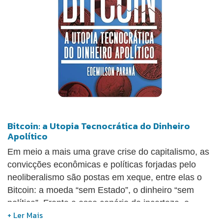
aos gestores, aos curiosos, aos visionários, aos
líderes, aos corajosos, aos empreendedores do
mundo da inovação disruptiva.Que tal minerar essa
complexidade de informações neste livro que tem
uma linguagem leve, estilo peer do peer?
Bitcoin: a Utopia Tecnocrática do Dinheiro
Apolítico
Em meio a mais uma grave crise do capitalismo, as
convicções econômicas e políticas forjadas pelo
neoliberalismo são postas em xeque, entre elas o
Bitcoin: a moeda “sem Estado”, o dinheiro “sem
política”. Frente a esse cenário de incerteza, o
sociólogo e economista-político Edemilson Paraná