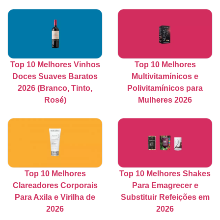
Top 10 Melhores Vinhos
Top 10 Melhores
Doces Suaves Baratos
Multivitamínicos e
2026 (Branco, Tinto,
Polivitamínicos para
Rosé)
Mulheres 2026
Top 10 Melhores
Top 10 Melhores Shakes
Clareadores Corporais
Para Emagrecer e
Para Axila e Virilha de
Substituir Refeições em
2026
2026