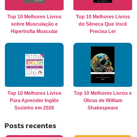
Top 10 Melhores Livros
Top 10 Melhores Livros
sobre Musculação e
do Sêneca Que Você
Hipertrofia Muscular
Precisa Ler
Top 10 Melhores Livros
Top 10 Melhores Livros e
Para Aprender Inglês
Obras de William
Sozinho em 2026
Shakespeare
Posts recentes