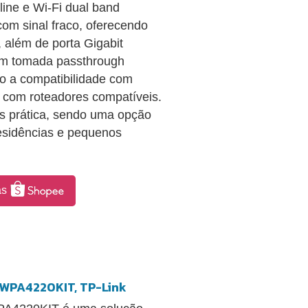
ine e Wi-Fi dual band
com sinal fraco, oferecendo
 além de porta Gigabit
com tomada passthrough
to a compatibilidade com
a com roteadores compatíveis.
is prática, sendo uma opção
residências e pequenos
as
-WPA4220KIT, TP-Link