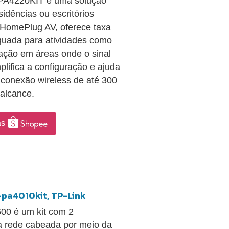
WPA4220KIT é uma solução
sidências ou escritórios
o HomePlug AV, oferece taxa
quada para atividades como
gação em áreas onde o sinal
plifica a configuração e ajuda
 conexão wireless de até 300
 alcance.
as
-pa4010kit, TP-Link
00 é um kit com 2
a rede cabeada por meio da