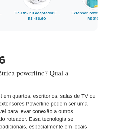
.
TP-Link Kit adaptador E ...
Extensor Powerline Pa40 ...
R$ 436,60
R$ 319,99
6
étrica powerline? Qual a
t em quartos, escritórios, salas de TV ou
 extensores Powerline podem ser uma
óvel para levar conexão a outros
o roteador. Essa tecnologia se
tradicionais, especialmente em locais