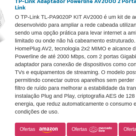
TP-Link Adaptador Powerline AV2000 2 Portas
Link
O TP-Link TL-PA9020P KIT AV2000 é um kit de a
desenvolvido para ampliar a rede cabeada utilizand
sendo uma opção prática para levar internet a am
limitado ou onde não há cabeamento estruturado
HomePlug AV2, tecnologia 2x2 MIMO e alcance de
Powerline de até 2000 Mbps, com 2 portas Gigabi
adaptador para conexão de dispositivos como co
TVs e equipamentos de streaming. O modelo poss
permitindo conectar outros aparelhos sem perder 
filtro de ruído para melhorar a estabilidade da t
instalação Plug and Play, criptografia AES de 12
energia, que reduz automaticamente o consumo 
condições de uso.
Ofertas
Ofertas
Ofert