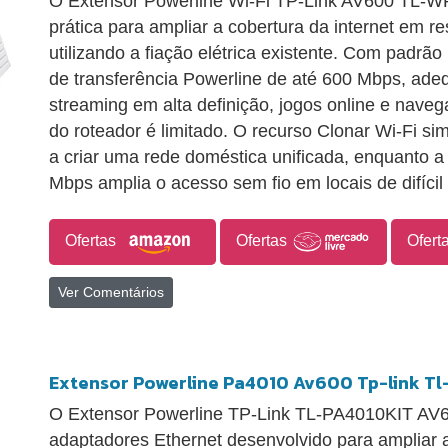
O Extensor Powerline Wi-Fi TP-Link AV600 TL-
prática para ampliar a cobertura da internet em re
utilizando a fiação elétrica existente. Com padrã
de transferência Powerline de até 600 Mbps, ade
streaming em alta definição, jogos online e nave
do roteador é limitado. O recurso Clonar Wi-Fi sim
a criar uma rede doméstica unificada, enquanto a
Mbps amplia o acesso sem fio em locais de difícil
Ofertas
Ofertas
Ofert
Ver Comentários
Extensor Powerline Pa4010 Av600 Tp-link Tl
O Extensor Powerline TP-Link TL-PA4010KIT AV6
adaptadores Ethernet desenvolvido para ampliar 