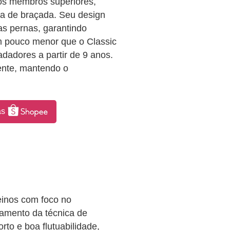
dos membros superiores,
ca de braçada. Seu design
as pernas, garantindo
m pouco menor que o Classic
adadores a partir de 9 anos.
uente, mantendo o
as
reinos com foco no
ramento da técnica de
to e boa flutuabilidade,