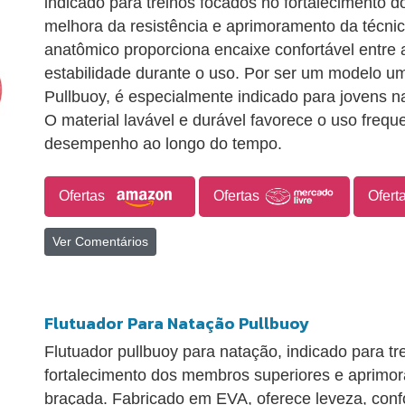
indicado para treinos focados no fortalecimento 
melhora da resistência e aprimoramento da técni
anatômico proporciona encaixe confortável entre 
estabilidade durante o uso. Por ser um modelo u
Pullbuoy, é especialmente indicado para jovens n
O material lavável e durável favorece o uso freq
desempenho ao longo do tempo.
Ofertas
Ofertas
Ofert
Ver Comentários
Flutuador Para Natação Pullbuoy
Flutuador pullbuoy para natação, indicado para t
fortalecimento dos membros superiores e aprimo
braçada. Fabricado em EVA, oferece leveza, confor