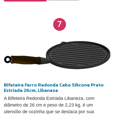
churrasqueira, em chama de fogão a gás, a lenha
ou em fogões elétricos. Seu comprimento é de 25,7
cm, largura de 20 cm e peso de 1,630 kg.
7
Bifeteira Ferro Redonda Cabo SIlicone Preto
Estriada 26cm, Libaneza
A Bifeteira Redonda Estriada Libaneza, com
diâmetro de 26 cm e peso de 2,23 kg, é um
utensílio de cozinha que se destaca por sua