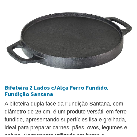
especificações técnicas incluem largura de 22,5 cm
e comprimento total com alças/cabos de 31,5 cm.
Bifeteira 2 Lados c/Alça Ferro Fundido,
Fundição Santana
A bifeteira dupla face da Fundição Santana, com
diâmetro de 26 cm, é um produto versátil em ferro
fundido, apresentando superfícies lisa e grelhada,
ideal para preparar carnes, pães, ovos, legumes e
peixes. Comumente utilizada em bares e