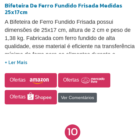
Bifeteira De Ferro Fundido Frisada Medidas
25x17cm
A Bifeteira de Ferro Fundido Frisada possui
dimensões de 25x17 cm, altura de 2 cm e peso de
1,38 kg. Fabricada com ferro fundido de alta
qualidade, esse material é eficiente na transferência
mínima de ferro para os alimentos durante o
preparo, contribuindo para a saúde ao suprir as
necessidades desse mineral no organismo. Os
utensílios de ferro fundido se destacam pela
Ofertas
Ofertas
distribuição uniforme do calor, longa durabilidade e
custo acessível, além de sua capacidade de ajudar
Ofertas
Ver Comentários
a reduzir o risco de anemia e deficiência de ferro,
oferecendo uma solução prática para garantir a
ingestão adequada desse mineral. As vantagens
10
incluem preço acessível, boa durabilidade, retenção
de calor dos alimentos e facilidade de limpeza. As