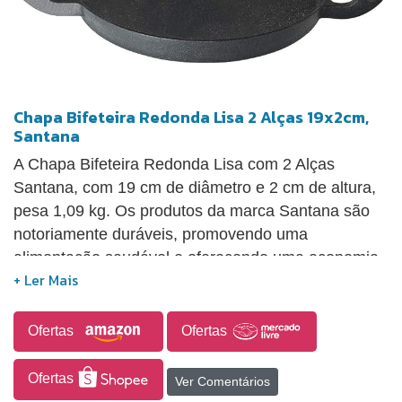
Chapa Bifeteira Redonda Lisa 2 Alças 19x2cm,
Santana
A Chapa Bifeteira Redonda Lisa com 2 Alças
Santana, com 19 cm de diâmetro e 2 cm de altura,
pesa 1,09 kg. Os produtos da marca Santana são
notoriamente duráveis, promovendo uma
alimentação saudável e oferecendo uma economia
de até 35% no consumo de calor durante o
cozimento. Ademais, asseguram um cozimento
uniforme dos alimentos, mantendo a temperatura
Ofertas
Ofertas
por períodos mais prolongados e transferindo
quantidades de ferro para as refeições.
Ofertas
Ver Comentários