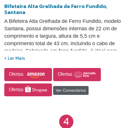
Bifeteira Alta Grelhada de Ferro Fundido,
Santana
A Bifeteira Alta Grelhada de Ferro Fundido, modelo
Santana, possui dimensões internas de 22 cm de
comprimento e largura, altura de 5,5 cm e
comprimento total de 43 cm, incluindo o cabo de
madeira. Fabricada em ferro fundido, é ideal para
fritar bifes e bistecas de maneira saudável,
compatível com todos os tipos de fogões, como a
gás, a lenha, elétricos e cooktops de indução. Além
Ofertas
Ofertas
de promover uma alimentação saudável, oferece
uma economia de até 35% na fonte de calor,
Ofertas
Ver Comentários
assegurando um cozimento uniforme e a
manutenção da temperatura por um período
prolongado. O peso total do produto é de 2,484 kg.
4