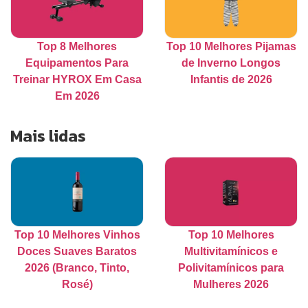
Top 8 Melhores
Top 10 Melhores Pijamas
Equipamentos Para
de Inverno Longos
Treinar HYROX Em Casa
Infantis de 2026
Em 2026
Mais lidas
Top 10 Melhores Vinhos
Top 10 Melhores
Doces Suaves Baratos
Multivitamínicos e
2026 (Branco, Tinto,
Polivitamínicos para
Rosé)
Mulheres 2026