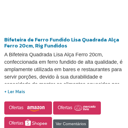
Bifeteira de Ferro Fundido Lisa Quadrada Alça
Ferro 20cm, Rig Fundidos
A Bifeteira Quadrada Lisa Alça Ferro 20cm,
confeccionada em ferro fundido de alta qualidade, é
amplamente utilizada em bares e restaurantes para
servir porções, devido à sua durabilidade e
capacidade de manter os alimentos aquecidos por
longos períodos. É adequada para o preparo de
carnes, pães, ovos e hambúrgueres, sendo prática
para o uso diário e podendo ser colocada sobre
Ofertas
Ofertas
uma tábua de madeira para servir refeições
quentes. Pode ser utilizada diretamente na
Ofertas
Ver Comentários