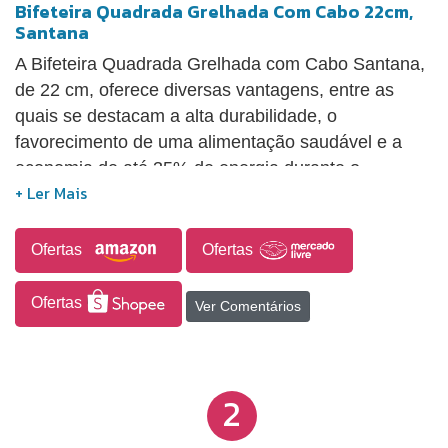
Bifeteira Quadrada Grelhada Com Cabo 22cm,
Santana
A Bifeteira Quadrada Grelhada com Cabo Santana,
de 22 cm, oferece diversas vantagens, entre as
quais se destacam a alta durabilidade, o
favorecimento de uma alimentação saudável e a
economia de até 35% de energia durante o
cozimento. Proporciona um cozimento uniforme,
que mantém a temperatura dos alimentos por mais
tempo, e promove a transferência de ferro para os
Ofertas
Ofertas
pratos. Com dimensões de 22x22 cm e um peso de
1,81 kg, o produto tem o código 6477 e é fornecido
Ofertas
Ver Comentários
em um pacote que contém uma bifeteira.
2