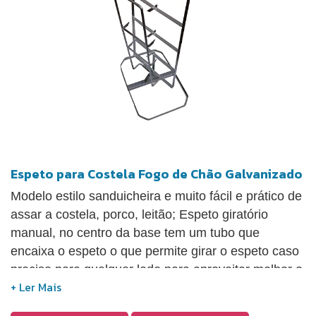
feito para durar em diversas condições climáticas.
Material: Aço Galvanizado (Não Enferruja). Modelo
para Costela até 25kg.
Espeto para Costela Fogo de Chão Galvanizado
Modelo estilo sanduicheira e muito fácil e prático de
assar a costela, porco, leitão; Espeto giratório
manual, no centro da base tem um tubo que
encaixa o espeto o que permite girar o espeto caso
precise para qualquer lado para aproveitar melhor o
fogo. Capacidade de peso de 5 a 20 kg de carne.