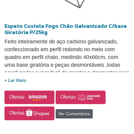
Espeto Costela Fogo Chão Galvanizado C/base
Giratória P/25kg
Feito inteiramente de aço carbono galvanizado,
confeccionado em perfil redondo no meio com
quadro em perfil chato, medindo 40x66cm, com
uma base giratória e peças desmontáveis ,todas
parafusadas super facil de montar e desmontar para
uma maior facilidade no transporte e
armazenamento, Cabe perfeitamente no porta mala
do seu carro, Tem uma capacidade de até 25kg de
Ofertas
Ofertas
costela
Ofertas
Ver Comentários