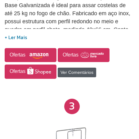
Base Galvanizada é ideal para assar costelas de
até 25 kg no fogo de chão. Fabricado em aço inox,
possui estrutura com perfil redondo no meio e
quadro em perfil chato, medindo 40x66 cm. Conta
com base giratória galvanizada e peças
desmontáveis, todas parafusadas, proporcionando
fácil montagem, desmontagem, transporte e
Ofertas
Ofertas
armazenamento, inclusive cabendo no porta-malas
do carro. Os cabos podem ser montados tanto na
Ofertas
Ver Comentários
lateral quanto no centro, conforme a preferência do
usuário, oferecendo maior versatilidade no uso.
3