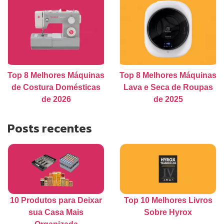
Top 8 Melhores Máquinas
Top 8 Melhores Máquinas
de Costura Domésticas
Lava e Seca de Roupas
de 2026
de 2025
Posts recentes
10 Produtos para Deixar
Top 10 Melhores Livros
sua Casa Mais
Sobre Hyrox