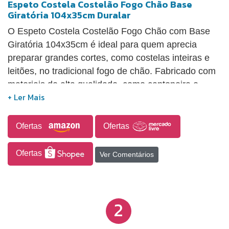
Espeto Costela Costelão Fogo Chão Base
Giratória 104x35cm Duralar
O Espeto Costela Costelão Fogo Chão com Base
Giratória 104x35cm é ideal para quem aprecia
preparar grandes cortes, como costelas inteiras e
leitões, no tradicional fogo de chão. Fabricado com
materiais de alta qualidade, como cantoneira e
barra chata, oferece resistência e durabilidade,
garantindo um churrasco eficiente e seguro. Suas
medidas são: 9 cm de espessura na área de fixação
Ofertas
Ofertas
da carne, 35 cm de largura tanto na área de suporte
da carne quanto no apoio do pé, 68 cm de altura
Ofertas
Ver Comentários
sem o pé e 104 cm de altura total, com peso de 4,7
kg. O produto acompanha uma unidade do espeto
completo com base giratória.
2