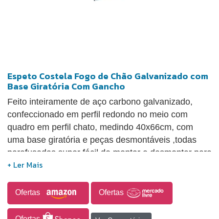
Espeto Costela Fogo de Chão Galvanizado com
Base Giratória Com Gancho
Feito inteiramente de aço carbono galvanizado,
confeccionado em perfil redondo no meio com
quadro em perfil chato, medindo 40x66cm, com
uma base giratória e peças desmontáveis ,todas
parafusadas super fácil de montar e desmontar para
uma maior facilidade no transporte e
armazenamento. Cabe perfeitamente no porta mala
do seu carro. Tem uma capacidade de até 25kg de
Ofertas
Ofertas
costela.
Ofertas