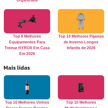
Organizada
Top 8 Melhores
Top 10 Melhores Pijamas
Equipamentos Para
de Inverno Longos
Treinar HYROX Em Casa
Infantis de 2026
Em 2026
Mais lidas
Top 10 Melhores Vinhos
Top 10 Melhores