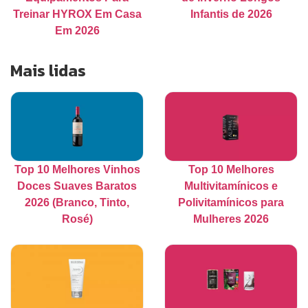
Treinar HYROX Em Casa
Infantis de 2026
Em 2026
Mais lidas
Top 10 Melhores Vinhos
Top 10 Melhores
Doces Suaves Baratos
Multivitamínicos e
2026 (Branco, Tinto,
Polivitamínicos para
Rosé)
Mulheres 2026