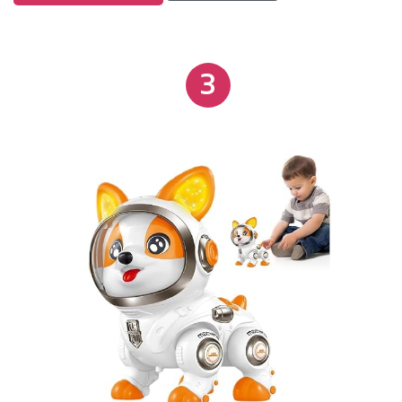
frequente de pilhas. Produzido em plástico
resistente, o brinquedo mede 22 x 14 x 19,5 cm e
pesa aproximadamente 455 g, sendo fácil de
3
transportar e adequado para diferentes modos de
brincadeira, como corridas, truques e interações no
dia a dia.