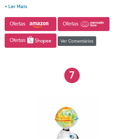
proporciona uma experiência lúdica envolvente em
diferentes ambientes, sendo uma opção de
entretenimento para crianças e também uma
Ofertas
Ofertas
alternativa de presente para ocasiões especiais.
Ofertas
Ver Comentários
7