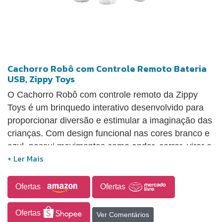
Cachorro Robô com Controle Remoto Bateria
USB, Zippy Toys
O Cachorro Robô com controle remoto da Zippy
Toys é um brinquedo interativo desenvolvido para
proporcionar diversão e estimular a imaginação das
crianças. Com design funcional nas cores branco e
azul, possui movimentos como andar, correr, virar e
latir, oferecendo uma experiência lúdica semelhante
à interação com um animal de estimação. O
controle remoto intuitivo facilita o comando das
Ofertas
Ofertas
ações, enquanto a bateria recarregável via USB traz
mais praticidade ao uso, dispensando a troca
Ofertas
Ver Comentários