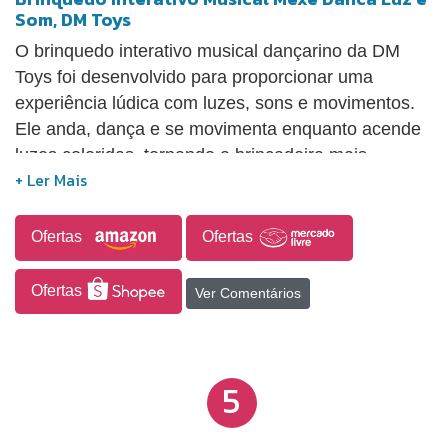
Som, DM Toys
O brinquedo interativo musical dançarino da DM
Toys foi desenvolvido para proporcionar uma
experiência lúdica com luzes, sons e movimentos.
Ele anda, dança e se movimenta enquanto acende
luzes coloridas, tornando a brincadeira mais
animada e envolvente para crianças acima de 3
anos. Além de entreter, o brinquedo estimula a
curiosidade, a imaginação, a criatividade e a
Ofertas
Ofertas
interação durante o uso. Funciona com 3 pilhas AA,
não incluídas, e é uma opção de presente para
Ofertas
Ver Comentários
crianças que gostam de música, dança e
brinquedos com efeitos visuais e sonoros.
5