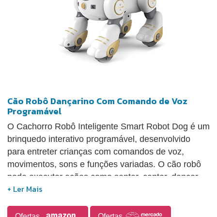
Cão Robô Dançarino Com Comando de Voz
Programável
O Cachorro Robô Inteligente Smart Robot Dog é um
brinquedo interativo programável, desenvolvido
para entreter crianças com comandos de voz,
movimentos, sons e funções variadas. O cão robô
pode executar ações como sentar, cantar, dançar,
fazer acrobacias, flexões, giros e outros
movimentos conforme a programação realizada.
Também conta com sensor de toque na cabeça,
Ofertas
Ofertas