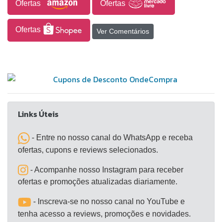
forma lúdica. Produzido com material resistente e
Ofertas
Ofertas
adequado ao uso infantil, é uma opção prática para
momentos de diversão no dia a dia e também uma
Ofertas
Ver Comentários
alternativa interessante para presentear em
aniversários e outras datas especiais.
Links Úteis
- Entre no nosso canal do WhatsApp e receba
ofertas, cupons e reviews selecionados.
- Acompanhe nosso Instagram para receber
ofertas e promoções atualizadas diariamente.
- Inscreva-se no nosso canal no YouTube e
tenha acesso a reviews, promoções e novidades.