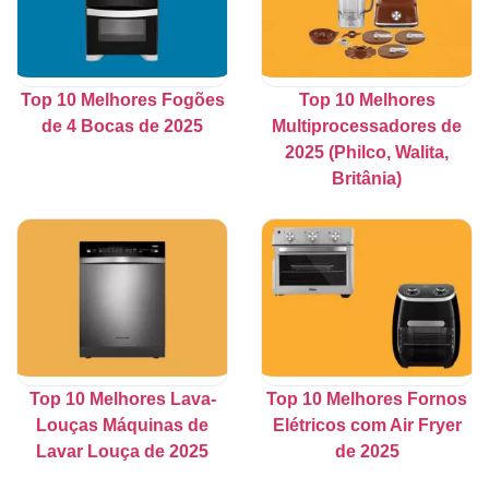
Top 10 Melhores Fogões
Top 10 Melhores
de 4 Bocas de 2025
Multiprocessadores de
2025 (Philco, Walita,
Britânia)
Top 10 Melhores Lava-
Top 10 Melhores Fornos
Louças Máquinas de
Elétricos com Air Fryer
Lavar Louça de 2025
de 2025