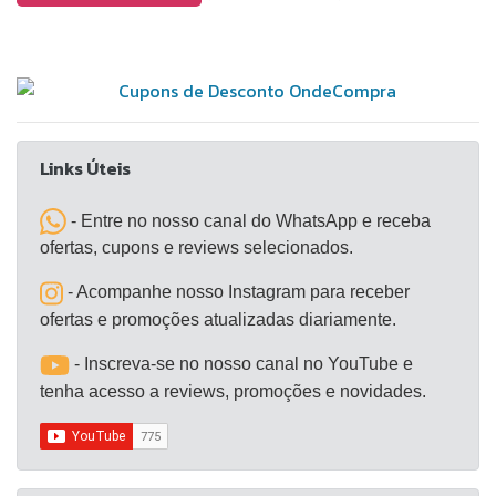
entre o uso como taça tradicional ou copo
compacto. A tampa EasySlider ajuda a evitar
respingos e a proteger o conteúdo contra
impurezas, além de facilitar o uso e a limpeza. O
produto não gera condensação, mantendo mãos e
superfícies secas, e possui base que evita riscos.
Links Úteis
Com capacidade aproximada de 340 ml, é indicado
para diferentes ambientes e ocasiões, além de ser
- Entre no nosso canal do WhatsApp e receba
uma opção adequada para presente, com
ofertas, cupons e reviews selecionados.
embalagem reciclável.
- Acompanhe nosso Instagram para receber
ofertas e promoções atualizadas diariamente.
- Inscreva-se no nosso canal no YouTube e
tenha acesso a reviews, promoções e novidades.