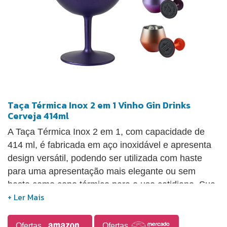
Taça Térmica Inox 2 em 1 Vinho Gin Drinks
Cerveja 414ml
A Taça Térmica Inox 2 em 1, com capacidade de
414 ml, é fabricada em aço inoxidável e apresenta
design versátil, podendo ser utilizada com haste
para uma apresentação mais elegante ou sem
haste como copo térmico para o uso cotidiano. Sua
estrutura com parede dupla proporciona isolamento
térmico, auxiliando na conservação de bebidas
geladas por mais tempo. O acabamento em aço
Ofertas
Ofertas