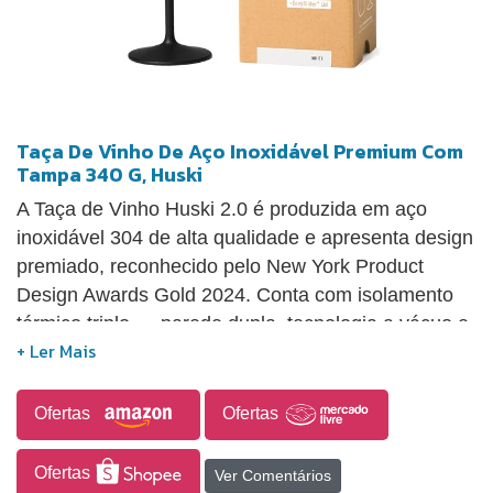
Taça De Vinho De Aço Inoxidável Premium Com
Tampa 340 G, Huski
A Taça de Vinho Huski 2.0 é produzida em aço
inoxidável 304 de alta qualidade e apresenta design
premiado, reconhecido pelo New York Product
Design Awards Gold 2024. Conta com isolamento
térmico triplo — parede dupla, tecnologia a vácuo e
revestimento em cobre — que auxilia na
manutenção da temperatura da bebida por mais
tempo. Seu acabamento sem emendas contribui
Ofertas
Ofertas
para maior durabilidade, enquanto a haste
removível com sistema TwistLock permite alternar
Ofertas
Ver Comentários