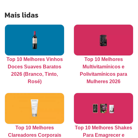
Mais lidas
Top 10 Melhores Vinhos
Top 10 Melhores
Doces Suaves Baratos
Multivitamínicos e
2026 (Branco, Tinto,
Polivitamínicos para
Rosé)
Mulheres 2026
Top 10 Melhores
Top 10 Melhores Shakes
Clareadores Corporais
Para Emagrecer e