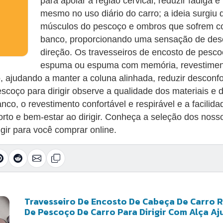
para apoiar a região cervical, reduzir fadiga 
mesmo no uso diário do carro; a ideia surgiu 
músculos do pescoço e ombros que sofrem co
banco, proporcionando uma sensação de desc
direção. Os travesseiros de encosto de pesc
espuma ou espuma com memória, revestimento
 ajudando a manter a coluna alinhada, reduzir desconfo
escoço para dirigir observe a qualidade dos materiais e
o, o revestimento confortável e respirável e a facilida
to e bem‑estar ao dirigir. Conheça a seleção dos nosso
gir para você comprar online.
Travesseiro De Encosto De Cabeça De Carro 
De Pescoço De Carro Para Dirigir Com Alça Aj