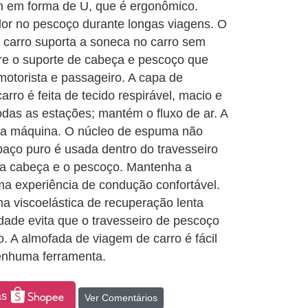
n em forma de U, que é ergonômico.
dor no pescoço durante longas viagens. O
 carro suporta a soneca no carro sem
e o suporte de cabeça e pescoço que
 motorista e passageiro. A capa de
rro é feita de tecido respirável, macio e
das as estações; mantém o fluxo de ar. A
 na máquina. O núcleo de espuma não
paço puro é usada dentro do travesseiro
 a cabeça e o pescoço. Mantenha a
ma experiência de condução confortável.
ma viscoelástica de recuperação lenta
idade evita que o travesseiro de pescoço
. A almofada de viagem de carro é fácil
nenhuma ferramenta.
as
Ver Comentários