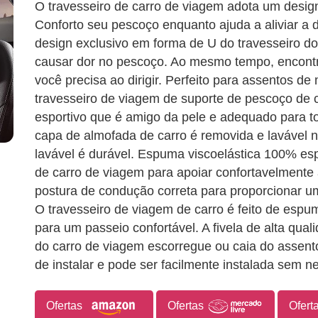
O travesseiro de carro de viagem adota um desig
Conforto seu pescoço enquanto ajuda a aliviar a 
design exclusivo em forma de U do travesseiro do
causar dor no pescoço. Ao mesmo tempo, encontr
você precisa ao dirigir. Perfeito para assentos de
travesseiro de viagem de suporte de pescoço de ca
esportivo que é amigo da pele e adequado para to
capa de almofada de carro é removida e lavável
lavável é durável. Espuma viscoelástica 100% es
de carro de viagem para apoiar confortavelmente
postura de condução correta para proporcionar u
O travesseiro de viagem de carro é feito de espu
para um passeio confortável. A fivela de alta qual
do carro de viagem escorregue ou caia do assento
de instalar e pode ser facilmente instalada sem 
Ofertas
Ofertas
Ofert