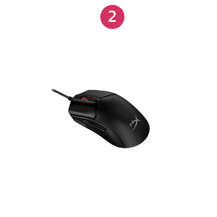
2
de bateria de longa duração: Você não terá que se
preocupar com uma bateria descarregada levando a
mortes no jogo graças a 100 horas de duração da
bateria com uma única carga. Anti-poeira, resistente
à água: Classificação IP55 para suportar suor e
pequenos acidentes aquáticos, bem como poeira,
óleo e sujeira. TTC Golden micro interruptores à
prova de poeira: Esses interruptores fornecem
cliques sólidos e satisfatórios para que você saiba
que eles estão sendo registrados. Eles também
apresentam um revestimento anti-poeira e são
classificados para até 80 milhões de cliques. 00%
PTFE de baixo atrito ajudam a proporcionar um
deslizamento fácil e sem esforço para tornar o
mouse mais responsivo.