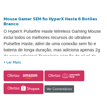
Mouse Gamer SEM fio HyperX Haste 6 Botões
Branco
O HyperX Pulsefire Haste Wireless Gaming Mouse
inclui todos os melhores recursos do ultraleve
Pulsefire Haste, além de uma conexão sem fio e
bateria de longa duração, mas adiciona apenas 2g
de peso adicional Tecnologia sem fio de nível de
jogo: A conectividade RF sem fio responsiva de 2,4
GHz oferece comunicação de baixa latência com
uma taxa de relatório de 1 ms. Design de concha
Ofertas
Ofertas
hexagonal ultraleve: O Pulsefire Haste sem fio é um
mouse de malha com recortes que o tornam mais
Ofertas
Ver Comentários
leve do que um mouse de casca sólida, sem
sacrificar a durabilidade. A concha também permite
um melhor fluxo de ar e ventilação. Até 100 horas