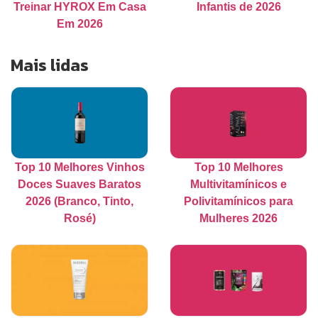
Treinar HYROX Em Casa
Infantis de 2026
Em 2026
Mais lidas
Top 10 Melhores Vinhos
Top 10 Melhores
Doces Suaves Baratos
Multivitamínicos e
2026 (Branco, Tinto,
Polivitamínicos para
Rosé)
Mulheres 2026