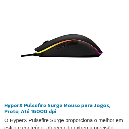
de cliques. Obtenha melhor capacidade de resposta
e precisão com a taxa de pesquisa de 8000Hz2 do
Pulsefire Haste 2. Você também desfrutará de
controle físico superior do mouse com a fita adesiva
incluída, um cabo paracord super flexível e patins
suaves e de baixo atrito.
HyperX Pulsefire Surge Mouse para Jogos,
Preto, Até 16000 dpi
O HyperX Pulsefire Surge proporciona o melhor em
estilo e conteúdo, oferecendo extrema precisão