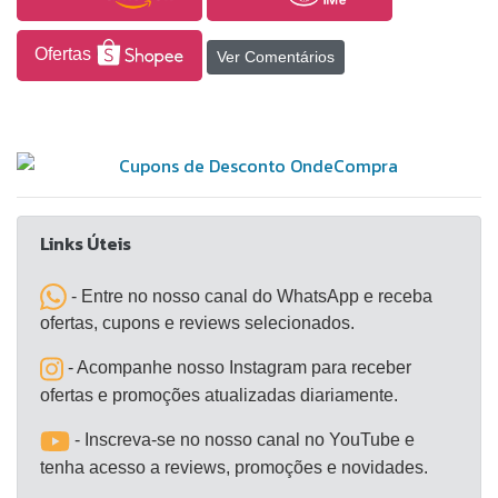
com switches de nível gamer proporcionam nítido
feedback tátil configuradas para 20 milhões de
Ofertas
Ver Comentários
cliques.
Links Úteis
- Entre no nosso canal do WhatsApp e receba
ofertas, cupons e reviews selecionados.
- Acompanhe nosso Instagram para receber
ofertas e promoções atualizadas diariamente.
- Inscreva-se no nosso canal no YouTube e
tenha acesso a reviews, promoções e novidades.