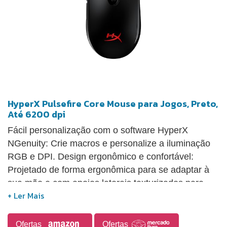
HyperX Pulsefire Core Mouse para Jogos, Preto,
Até 6200 dpi
Fácil personalização com o software HyperX
NGenuity: Crie macros e personalize a iluminação
RGB e DPI. Design ergonômico e confortável:
Projetado de forma ergonômica para se adaptar à
sua mão e com apoios laterais texturizados para
permanecer firme durante movimentos rápidos.
Sete botões programáveis e personalizáveis: O
Pulsefire Core conta com sete botões programáveis
Ofertas
Ofertas