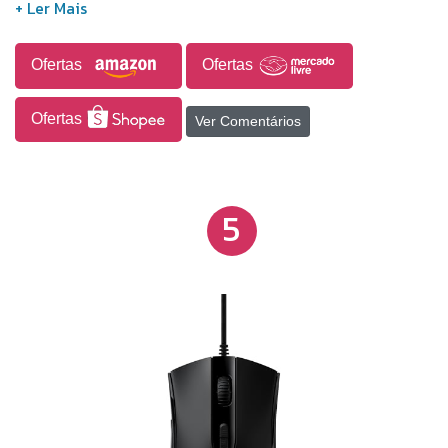
extragrandes para um deslizamento suave e
controlado. Tecnologia de conexão: USB.
Ofertas
Ofertas
Ofertas
Ver Comentários
5