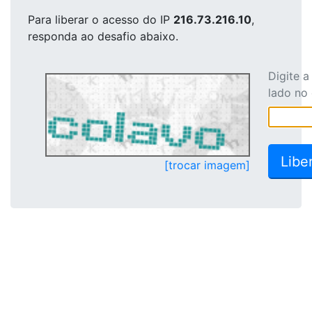
Para liberar o acesso
do IP
216.73.216.10
,
responda ao desafio abaixo.
Digite 
lado no
[trocar imagem]