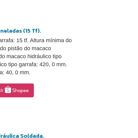
neladas (15 Tf).
rafa: 15 tf. Altura mínima do
 do pistão do macaco
 do macaco hidráulico tipo
co tipo garrafa: 420, 0 mm.
fa: 40, 0 mm.
as
ráulica Soldada,