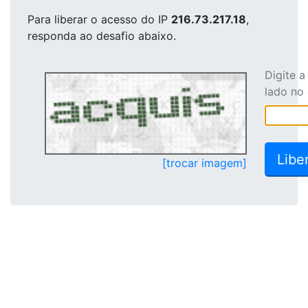
Para liberar o acesso
do IP
216.73.217.18
,
responda ao desafio abaixo.
Digite 
lado no
[trocar imagem]