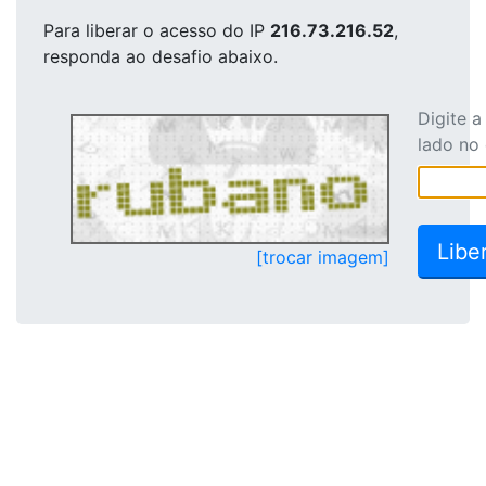
Para liberar o acesso
do IP
216.73.216.52
,
responda ao desafio abaixo.
Digite 
lado no
[trocar imagem]