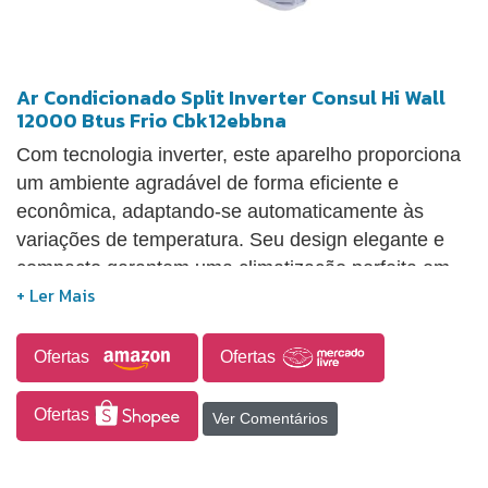
Ar Condicionado Split Inverter Consul Hi Wall
12000 Btus Frio Cbk12ebbna
Com tecnologia inverter, este aparelho proporciona
um ambiente agradável de forma eficiente e
econômica, adaptando-se automaticamente às
variações de temperatura. Seu design elegante e
compacto garantem uma climatização perfeita em
qualquer ambiente. Além da eficiência energética,
oferece recursos que facilitam a vida do usuário. O
controle remoto intuitivo permite ajustes precisos de
Ofertas
Ofertas
temperatura, modo de operação e velocidade do
ventilador, proporcionando total comodidade. A
Ofertas
Ver Comentários
instalação é simplificada, e a manutenção é fácil,
garantindo durabilidade e desempenho