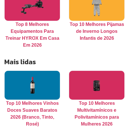
Top 8 Melhores
Top 10 Melhores Pijamas
Equipamentos Para
de Inverno Longos
Treinar HYROX Em Casa
Infantis de 2026
Em 2026
Mais lidas
Top 10 Melhores Vinhos
Top 10 Melhores
Doces Suaves Baratos
Multivitamínicos e
2026 (Branco, Tinto,
Polivitamínicos para
Rosé)
Mulheres 2026