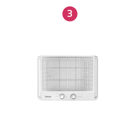
prolongados.
3