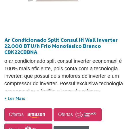
Ar Condicionado Split Consul Hi Wall Inverter
22.000 BTU/h Frio Monofásico Branco
CBK22CBBNA
o ar condicionado split consul inverter economaxi é
100% mais eficiente, pois conta com a tecnologia
inverter, que possui dois motores dc inverter e um
compressor dc inverter. Possui exclusiva tecnologia
economaxi que facilita a troca de calor na
serpentina, tornando o produto mais eficiente e
reduzindo o consumo de energia. Monofásico
capacidade: 22.000 btu/h. Classificação energética:
Ofertas
Ofertas
a ciclo: frio. Ideal até: 29m². Modelo ar
condicionado: inverter gás refrigerante: r-410a.