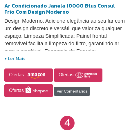
Ar Condicionado Janela 10000 Btus Consul
Frio Com Design Moderno
Design Moderno: Adicione elegância ao seu lar com
um design discreto e versátil que valoriza qualquer
espaço. Limpeza Simplificada: Painel frontal
removível facilita a limpeza do filtro, garantindo ar
puro e saudável. Economia de Energia:
Classificação energética A, proporcionando
eficiência e desempenho econômico. Proteção
Ativa: Filtro que inibe ácaros, fungos e bactérias,
Ofertas
Ofertas
assegurando um ambiente mais limpo. Instalação
Prática: Painel que dispensa molduras, oferecendo
Ofertas
Ver Comentários
uma instalação fácil e econômica.
4