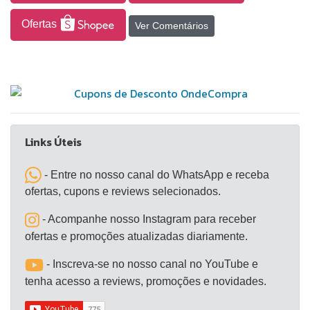
que ajusta automaticamente o nível de água
conforme a carga, otimizando o uso de recursos.
Ofertas
Ver Comentários
Com capacidade de 12 kg, é uma opção funcional
para rotinas domésticas que exigem praticidade e
desempenho.
Links Úteis
- Entre no nosso canal do WhatsApp e receba
ofertas, cupons e reviews selecionados.
- Acompanhe nosso Instagram para receber
ofertas e promoções atualizadas diariamente.
- Inscreva-se no nosso canal no YouTube e
tenha acesso a reviews, promoções e novidades.