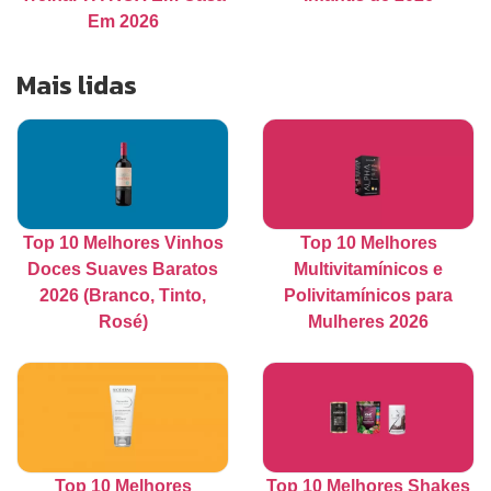
Em 2026
Mais lidas
Top 10 Melhores Vinhos
Top 10 Melhores
Doces Suaves Baratos
Multivitamínicos e
2026 (Branco, Tinto,
Polivitamínicos para
Rosé)
Mulheres 2026
Top 10 Melhores
Top 10 Melhores Shakes