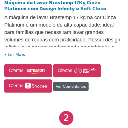
Máquina de Lavar Brastemp 17Kg Cinza
Platinum com Design Infinity e Soft Close
A máquina de lavar Brastemp 17 kg na cor Cinza
Platinum é um modelo de alta capacidade, ideal
para famílias que necessitam lavar grandes
volumes de roupas com praticidade. Possui design
Infinity, que agrega modernidade ao ambiente, e
tampa com sistema Soft Close, que garante
fechamento suave e maior durabilidade. Com
abertura superior e instalação independente, conta
Ofertas
Ofertas
com painel de controle por botões e 12 ciclos de
lavagem, oferecendo versatilidade para diferentes
Ofertas
Ver Comentários
tipos de tecidos e níveis de sujeira. Suas dimensões
de 70 x 65 x 114 cm e peso de 43 kg reforçam sua
robustez e capacidade para uso frequente.
2