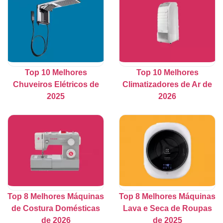
Top 10 Melhores
Top 10 Melhores
Chuveiros Elétricos de
Climatizadores de Ar de
2025
2026
Top 8 Melhores Máquinas
Top 8 Melhores Máquinas
de Costura Domésticas
Lava e Seca de Roupas
de 2026
de 2025