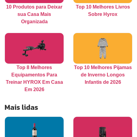
10 Produtos para Deixar
Top 10 Melhores Livros
sua Casa Mais
Sobre Hyrox
Organizada
Top 8 Melhores
Top 10 Melhores Pijamas
Equipamentos Para
de Inverno Longos
Treinar HYROX Em Casa
Infantis de 2026
Em 2026
Mais lidas