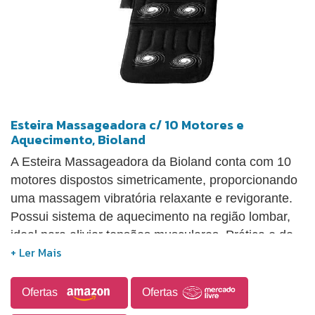
Esteira Massageadora c/ 10 Motores e
Aquecimento, Bioland
A Esteira Massageadora da Bioland conta com 10
motores dispostos simetricamente, proporcionando
uma massagem vibratória relaxante e revigorante.
Possui sistema de aquecimento na região lombar,
ideal para aliviar tensões musculares. Prática e de
fácil instalação, pode ser usada sobre camas, sofás
e cadeiras, oferecendo mobilidade e conforto. Com
comandos simples, é indicada para uso diário em
Ofertas
Ofertas
diferentes ambientes, promovendo momentos de