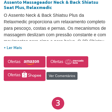
Assento Massageador Neck & Back Shiatsu
Seat Plus, Relaxmedic
O Assento Neck & Back Shiatsu Plus da
Relaxmedic proporciona um relaxamento completo
para pescoço, costas e pernas. Os mecanismos de
massagem deslizam com pressão constante e com
movimentos para cima e para baixo. O 3D Shiatsu
que intensifica ainda mais a experiência da
massagem, transmitindo a real sensação de
massagem feita pelas mãos de um massagista
Ofertas
Ofertas
profissional. O aquecimento no pescoço e nas
costas intensificam o resultado de relaxamento da
Ofertas
Ver Comentários
massagem. Utilize também o Ajuste de Altura para
massagem shiatsu no pescoço e o posicionamento
dos mecanismos das costas, personalizando o
3
massageador exclusivamente para você.