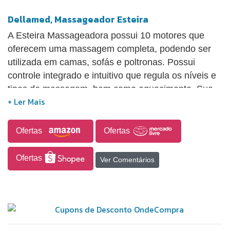
Dellamed, Massageador Esteira
A Esteira Massageadora possui 10 motores que
oferecem uma massagem completa, podendo ser
utilizada em camas, sofás e poltronas. Possui
controle integrado e intuitivo que regula os níveis e
tipos de massagem, bem como aquecimento. Sua
estrutura é compacta e leve, possibilitando o
transporte e armazenamento em qualquer lugar. 5
modos diferentes de massagem. Produto dobrável
Ofertas
Ofertas
de fácil transporte e de fácil maleabilidade.
Desligamento automático. 3 níveis de intensidade.
Ofertas
Ver Comentários
10 motores distribuídos por todo o produto. Marca
do produto: Dellamed.