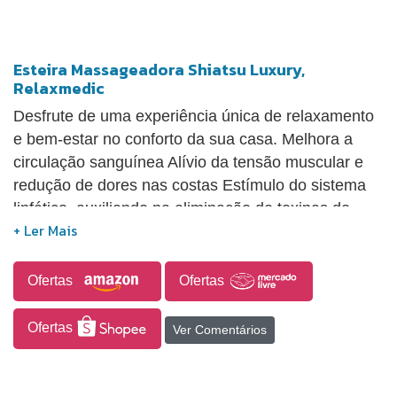
Esteira Massageadora Shiatsu Luxury,
Relaxmedic
Desfrute de uma experiência única de relaxamento
e bem-estar no conforto da sua casa. Melhora a
circulação sanguínea Alívio da tensão muscular e
redução de dores nas costas Estímulo do sistema
linfático, auxiliando na eliminação de toxinas do
corpo. Aumento da sensação de bem-estar e
equilíbrio. lívio do estresse e relaxamento profundo;
Melhora a circulação sanguínea; Alívio da tensão
Ofertas
Ofertas
muscular e redução de dores nas costas; Estímulo
do sistema linfático, auxiliando na eliminação de
Ofertas
Ver Comentários
toxinas do corpo; Aumento da sensação de bem-
estar e equilíbrio; Relaxamento dos músculos do
pescoço, ombros, costas, pernas e cabeça; Melhora