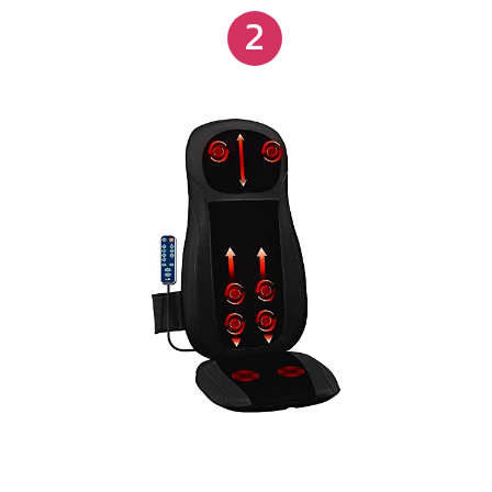
2
da qualidade do sono; Estímulo do fluxo de energia
vital, promovendo a harmonia do corpo e mente;
Contribui para a manutenção de uma postura
corporal mais adequada; Aquecimento portátil, você
pode colocá-lo onde preferir.