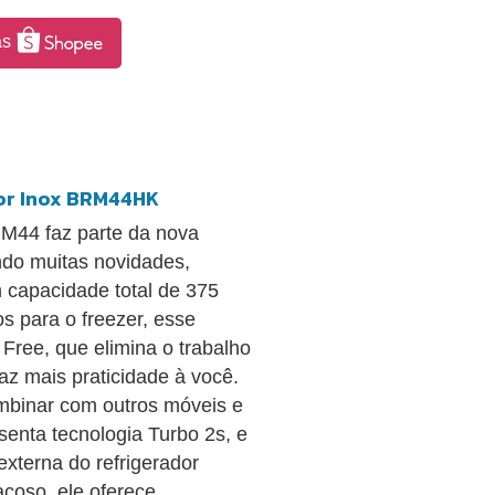
as
Cor Inox BRM44HK
RM44 faz parte da nova
ndo muitas novidades,
m capacidade total de 375
ros para o freezer, esse
 Free, que elimina o trabalho
raz mais praticidade à você.
mbinar com outros móveis e
senta tecnologia Turbo 2s, e
externa do refrigerador
açoso, ele oferece