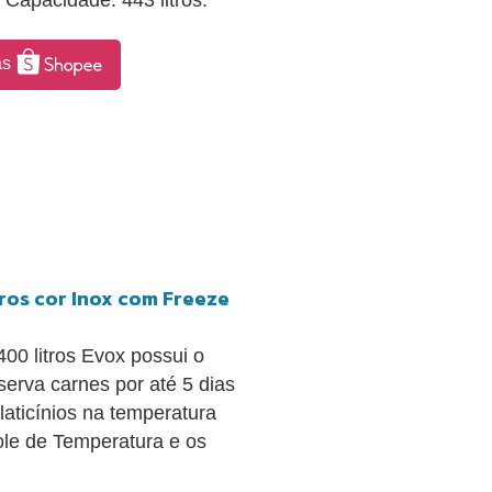
 Capacidade: 443 litros.
as
tros cor Inox com Freeze
0 litros Evox possui o
erva carnes por até 5 dias
laticínios na temperatura
role de Temperatura e os