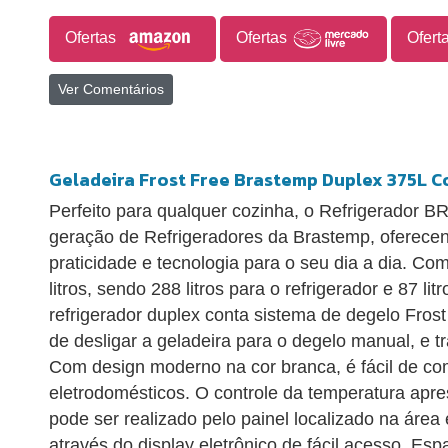
Ofertas
Ofertas
Ofert
Ver Comentários
Geladeira Frost Free Brastemp Duplex 375L 
Perfeito para qualquer cozinha, o Refrigerador B
geração de Refrigeradores da Brastemp, oferece
praticidade e tecnologia para o seu dia a dia. Co
litros, sendo 288 litros para o refrigerador e 87 lit
refrigerador duplex conta sistema de degelo Frost
de desligar a geladeira para o degelo manual, e t
Com design moderno na cor branca, é fácil de co
eletrodomésticos. O controle da temperatura apre
pode ser realizado pelo painel localizado na área 
através do display eletrônico de fácil acesso. Esp