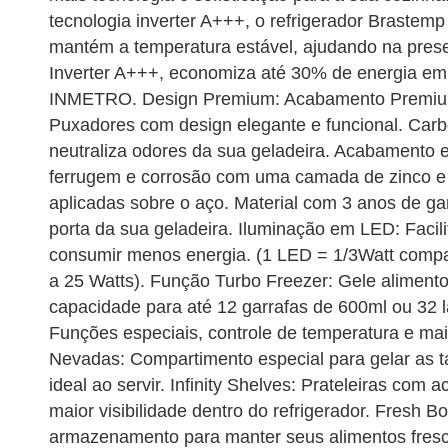
tecnologia inverter A+++, o refrigerador Brastem
mantém a temperatura estável, ajudando na prese
Inverter A+++, economiza até 30% de energia em r
INMETRO. Design Premium: Acabamento Premium c
Puxadores com design elegante e funcional. Carbon 
neutraliza odores da sua geladeira. Acabamento e
ferrugem e corrosão com uma camada de zinco e 
aplicadas sobre o aço. Material com 3 anos de ga
porta da sua geladeira. Iluminação em LED: Facili
consumir menos energia. (1 LED = 1/3Watt comp
a 25 Watts). Função Turbo Freezer: Gele aliment
capacidade para até 12 garrafas de 600ml ou 32 l
Funções especiais, controle de temperatura e mai
Nevadas: Compartimento especial para gelar as t
ideal ao servir. Infinity Shelves: Prateleiras com
maior visibilidade dentro do refrigerador. Fresh 
armazenamento para manter seus alimentos fres