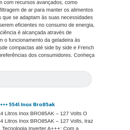
êm com recursos avançados, como
filtragem de ar para manter os alimentos
tes que se adaptam às suas necessidades
serem eficientes no consumo de energia,
iciência é alcançada através de
am o funcionamento da geladeira às
sde compactas até side by side e French
 preferências dos consumidores. Conheça
+++ 554l Inox Bro85ak
54 Litros Inox BRO85AK – 127 Volts O
4 Litros Inox BRO85AK – 127 Volts, traz
a. Tecnologia Inverter A+++: Com a